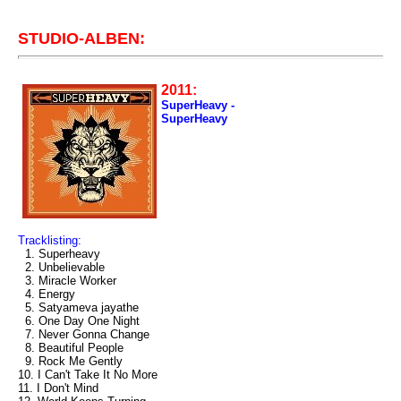
STUDIO-ALBEN:
2011:
SuperHeavy -
SuperHeavy
Tracklisting:
1. Superheavy
2. Unbelievable
3. Miracle Worker
4. Energy
5. Satyameva jayathe
6. One Day One Night
7. Never Gonna Change
8. Beautiful People
9. Rock Me Gently
10. I Can't Take It No More
11. I Don't Mind