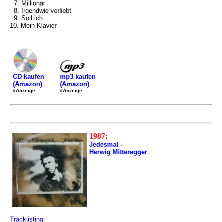
7. Millionär
8. Irgendwie verliebt
9. Soll ich
10. Mein Klavier
mp3 kaufen
CD kaufen
(Amazon)
(Amazon)
#Anzeige
#Anzeige
1987:
Jedesmal -
Herwig Mitteregger
Tracklisting: