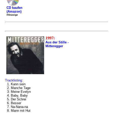
CD kaufen
(Amazon)
#Anzeige
1997:
Aus der Stille -
Mitteregger
Tracklisting:
1. Kann sein
2. Manche Tage
3. Meine Evelyn
4. Baby, Baby
5. Der Schrei
6. Besser
7. Na-Nana-na
8. Mann mit Hut