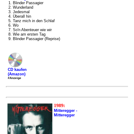
1. Blinder Passagier
2. Wunderland
3. Jedesmal
4. Überall hin
5. Tanz mich in den Schlaf
6. Wo
7. So'n Abenteuer wie wir
8. Wie am ersten Tag
9. Blinder Passagier (Reprise)
CD kaufen
(Amazon)
#Anzeige
1989:
Mitteregger -
Mitteregger