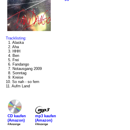
Tracklisting:
1. Alaska
2. Aha
3. HHH
4. Ben
5. Frei
6. Fandango
7. Notausgang 2009
8. Sonntag
9. Kreise
10. So nah - so fern
11. Aufm Land
mp3 kaufen
CD kaufen
(Amazon)
(Amazon)
#Anzeige
#Anzeige