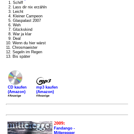
1. Schiff
2. Lass dir nix erzähln
3. Leicht
4. Kleiner Campeon
5. Glaspalast 2007
6. Weh
7. Glückskind
8. War ja klar
9. Deal
10. Wenn du hier wärst
11. Chrosmaeister
12. Segeln im Regen
13. Bis später
mp3 kaufen
CD kaufen
(Amazon)
(Amazon)
#Anzeige
#Anzeige
2009:
Fandango -
Mitteregger