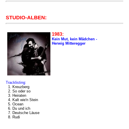
STUDIO-ALBEN:
1983:
Kein Mut, kein Mädchen -
Herwig Mitteregger
Tracklisting:
1. Kreuzberg
2. So oder so
3. Heiraten
4. Kalt wie'n Stein
5. Ocean
6. Du und ich
7. Deutsche Läuse
8. Rudi