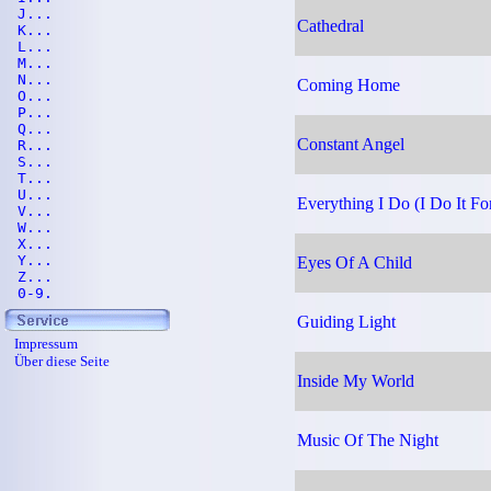
J...
Cathedral
K...
L...
M...
N...
Coming Home
O...
P...
Q...
Constant Angel
R...
S...
T...
U...
Everything I Do (I Do It Fo
V...
W...
X...
Y...
Eyes Of A Child
Z...
0-9.
Guiding Light
Impressum
Über diese Seite
Inside My World
Music Of The Night