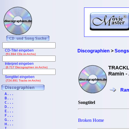
CD-Titel eingeben
Discographien
>
Songs
(51.694 CDs im Archiv)
Interpret eingeben
TRACKL
(6.717 Discographien im Archiv)
Ramin -
Songtitel eingeben
(724.891 Tracks im Archiv)
Ram
A...
B...
Songtitel
C...
D...
E...
F...
G...
Broken Home
H...
I...