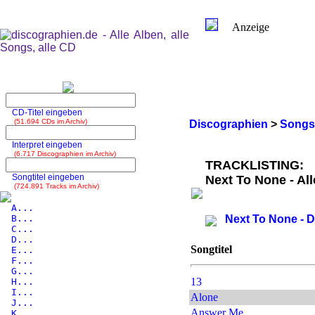
Anzeige
CD-Titel eingeben
(51.694 CDs im Archiv)
Discographien
>
Songs
Interpret eingeben
(6.717 Discographien im Archiv)
TRACKLISTING:
Songtitel eingeben
Next To None - Al
(724.891 Tracks im Archiv)
A...
B...
Next To None - 
C...
D...
Songtitel
E...
F...
G...
13
H...
I...
Alone
J...
Answer Me
K...