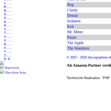
L...
Beg
M...
Clarity
N...
O...
Denial
P...
Isolation
Q...
R...
Kek
S...
Mr. Mime
T...
U...
Pause
V...
The Apple
W...
X...
The Wanderer
Y...
Z...
© 2007 - 2026 discographien.d
0-9.
Als Amazon-Partner verdie
Impressum
Über diese Seite
Technische Realisation: "PHP 