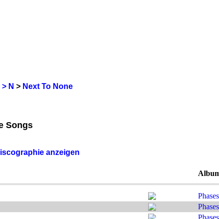
 > N
>
Next To None
le Songs
Discographie anzeigen
Albu
Phases
Phases
Phases