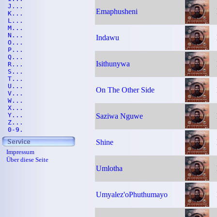
J...
Emaphusheni
K...
L...
M...
N...
Indawu
O...
P...
Q...
Isithunywa
R...
S...
T...
U...
On The Other Side
V...
W...
X...
Y...
Saziwa Nguwe
Z...
0-9.
Shine
Impressum
Über diese Seite
Umlotha
Umyalez'oPhuthumayo