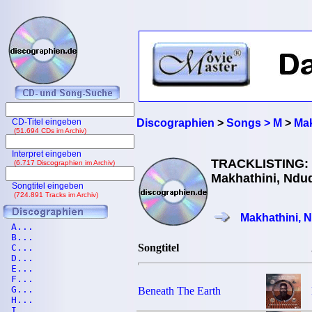
CD-Titel eingeben
Discographien
>
Songs > M
>
Mak
(51.694 CDs im Archiv)
Interpret eingeben
TRACKLISTING:
(6.717 Discographien im Archiv)
Makhathini, Ndud
Songtitel eingeben
(724.891 Tracks im Archiv)
Makhathini, 
A...
B...
Songtitel
C...
D...
E...
F...
G...
Beneath The Earth
H...
I...