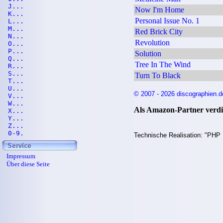
J...
Now I'm Home
K...
Personal Issue No. 1
L...
M...
Red Brick City
N...
Revolution
O...
P...
Solution
Q...
Tree In The Wind
R...
S...
Turn To Black
T...
U...
© 2007 - 2026 discographien.d
V...
W...
Als Amazon-Partner verdie
X...
Y...
Z...
0-9.
Technische Realisation: "PHP 
Impressum
Über diese Seite