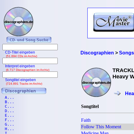
CD-Titel eingeben
Discographien
>
Songs
(51.694 CDs im Archiv)
Interpret eingeben
TRACKL
(6.717 Discographien im Archiv)
Heavy Wa
Songtitel eingeben
(724.891 Tracks im Archiv)
Hea
A...
B...
Songtitel
C...
D...
E...
F...
Faith
G...
Follow This Moment
H...
Medicine Man
I...