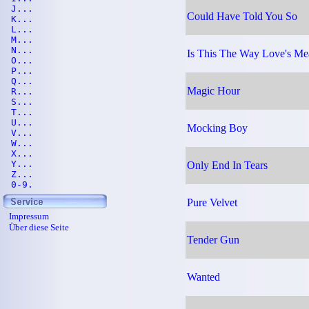
J...
Could Have Told You So
K...
L...
M...
N...
Is This The Way Love's Me
O...
P...
Q...
Magic Hour
R...
S...
T...
U...
Mocking Boy
V...
W...
X...
Y...
Only End In Tears
Z...
0-9.
Pure Velvet
Impressum
Über diese Seite
Tender Gun
Wanted