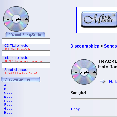
CD-Titel eingeben
Discographien
>
Songs
(51.694 CDs im Archiv)
Interpret eingeben
TRACKL
(6.717 Discographien im Archiv)
Halo Ja
Songtitel eingeben
(724.891 Tracks im Archiv)
Hal
A...
B...
Songtitel
C...
D...
E...
F...
G...
Baby
H...
I...