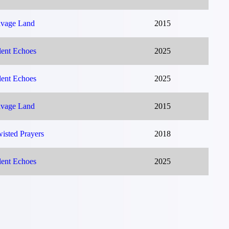
vage Land
2015
lent Echoes
2025
lent Echoes
2025
vage Land
2015
isted Prayers
2018
lent Echoes
2025