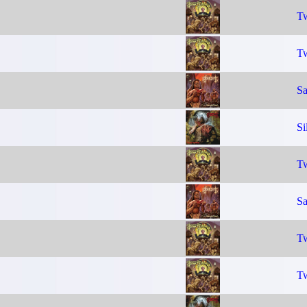
Tw
Tw
Sa
Si
Tw
Sa
Tw
Tw