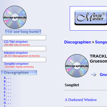
CD-Titel eingeben
Discographien
>
Songs
(51.694 CDs im Archiv)
Interpret eingeben
TRACKL
(6.717 Discographien im Archiv)
Gruesom
Songtitel eingeben
(724.891 Tracks im Archiv)
Gru
A...
B...
Songtitel
C...
D...
E...
F...
G...
A Darkened Window
H...
I...