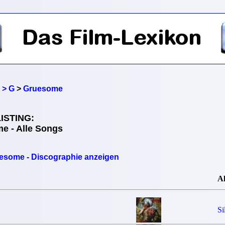
 > G
>
Gruesome
ISTING:
e - Alle Songs
esome - Discographie anzeigen
A
Si