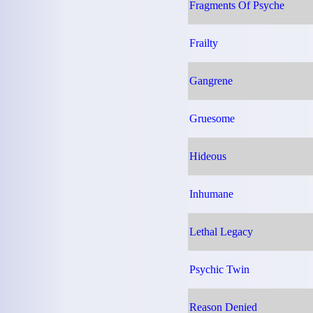
Fragments Of Psyche
Frailty
Gangrene
Gruesome
Hideous
Inhumane
Lethal Legacy
Psychic Twin
Reason Denied