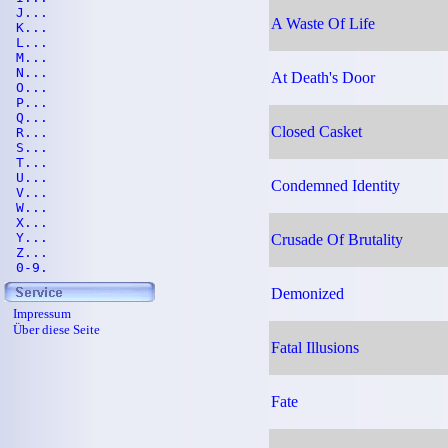
J...
A Waste Of Life
K...
L...
M...
N...
At Death's Door
O...
P...
Q...
Closed Casket
R...
S...
T...
U...
Condemned Identity
V...
W...
X...
Y...
Crusade Of Brutality
Z...
0-9.
Demonized
Impressum
Über diese Seite
Fatal Illusions
Fate