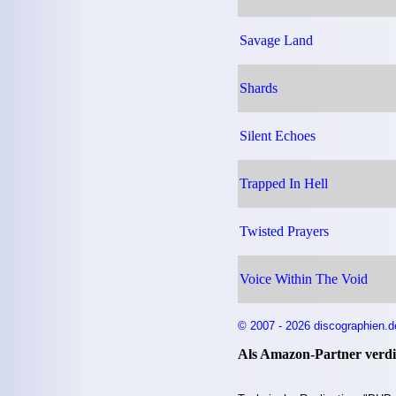
Savage Land
Shards
Silent Echoes
Trapped In Hell
Twisted Prayers
Voice Within The Void
© 2007 - 2026 discographien.d
Als Amazon-Partner verdie