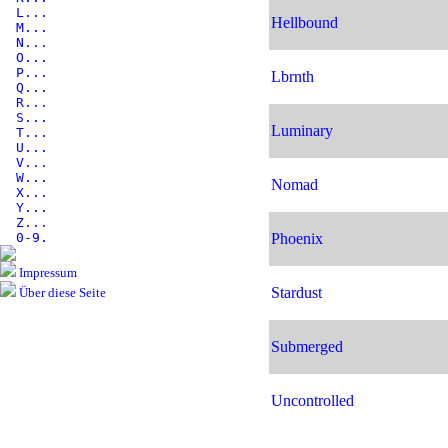
L...
Hellbound
M...
N...
O...
P...
Lbrnth
Q...
R...
S...
Luminary
T...
U...
V...
W...
Nomad
X...
Y...
Z...
0-9.
Phoenix
Impressum
Stardust
Über diese Seite
Submerged
Uncontrolled