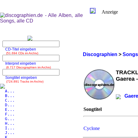
Anzeige
CD-Titel eingeben
(51.694 CDs im Archiv)
Discographien
>
Songs
Interpret eingeben
(6.717 Discographien im Archiv)
TRACKL
Songtitel eingeben
Gaerea -
(724.891 Tracks im Archiv)
A...
B...
Gaere
C...
D...
Songtitel
E...
F...
G...
H...
I...
Cyclone
J...
K...