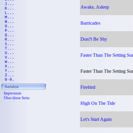
J...
Awake, Asleep
K...
L...
M...
N...
Barricades
O...
P...
Q...
Don?t Be Shy
R...
S...
T...
U...
Faster Than The Setting Su
V...
W...
X...
Y...
Faster Than The Setting Su
Z...
0-9.
Firebird
Impressum
Über diese Seite
High On The Tide
Let's Start Again