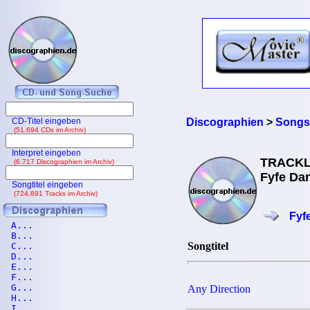
CD-Titel eingeben
Discographien
>
Songs
(51.694 CDs im Archiv)
Interpret eingeben
TRACKL
(6.717 Discographien im Archiv)
Fyfe Dan
Songtitel eingeben
(724.891 Tracks im Archiv)
Fyf
A...
B...
Songtitel
C...
D...
E...
F...
G...
Any Direction
H...
I...