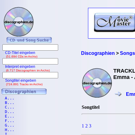
CD-Titel eingeben
Discographien
>
Songs
(51.694 CDs im Archiv)
Interpret eingeben
TRACKL
(6.717 Discographien im Archiv)
Emma - 
Songtitel eingeben
(724.891 Tracks im Archiv)
Emm
A...
B...
Songtitel
C...
D...
E...
F...
G...
1 2 3
H...
I...