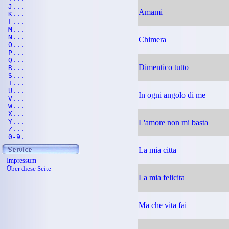
J...
Amami
K...
L...
M...
N...
Chimera
O...
P...
Q...
Dimentico tutto
R...
S...
T...
U...
In ogni angolo di me
V...
W...
X...
Y...
L'amore non mi basta
Z...
0-9.
La mia citta
Impressum
Über diese Seite
La mia felicita
Ma che vita fai