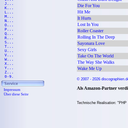
J...
Die For You
K...
Hit Me
L...
M...
It Hurts
N...
Lost In You
O...
P...
Roller Coaster
Q...
Rolling In The Deep
R...
S...
Sayonara Love
T...
Sexy Girls
U...
V...
Take On The World
W...
The Way She Walks
X...
Y...
Wake Me Up
Z...
0-9.
© 2007 - 2026 discographien.d
Als Amazon-Partner verdie
Impressum
Über diese Seite
Technische Realisation: "PHP 