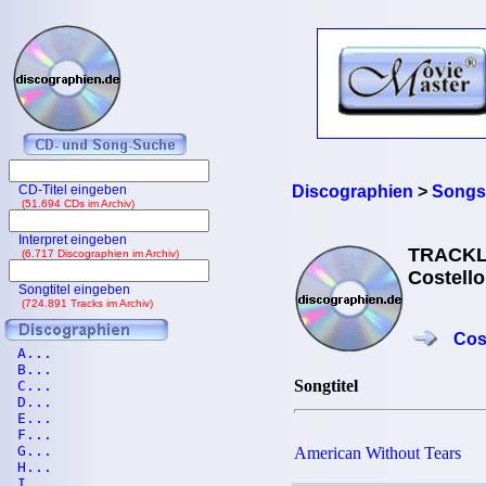
CD-Titel eingeben
Discographien
>
Songs
(51.694 CDs im Archiv)
Interpret eingeben
TRACKL
(6.717 Discographien im Archiv)
Costello
Songtitel eingeben
(724.891 Tracks im Archiv)
Cos
A...
B...
Songtitel
C...
D...
E...
F...
G...
American Without Tears
H...
I...