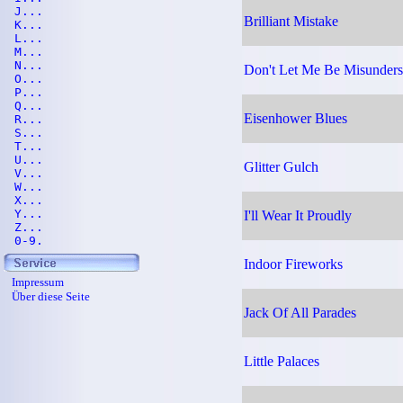
J...
Brilliant Mistake
K...
L...
M...
N...
Don't Let Me Be Misunders
O...
P...
Q...
Eisenhower Blues
R...
S...
T...
U...
Glitter Gulch
V...
W...
X...
Y...
I'll Wear It Proudly
Z...
0-9.
Indoor Fireworks
Impressum
Über diese Seite
Jack Of All Parades
Little Palaces