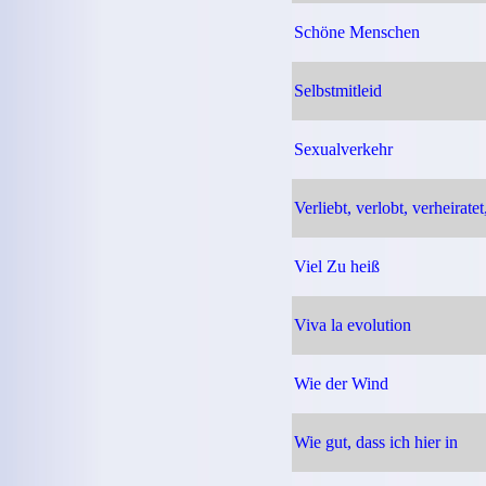
Schöne Menschen
Selbstmitleid
Sexualverkehr
Verliebt, verlobt, verheiratet
Viel Zu heiß
Viva la evolution
Wie der Wind
Wie gut, dass ich hier in