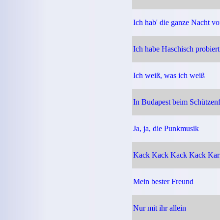
Ich hab' die ganze Nacht vo
Ich habe Haschisch probiert
Ich weiß, was ich weiß
In Budapest beim Schützenf
Ja, ja, die Punkmusik
Kack Kack Kack Kack Kar
Mein bester Freund
Nur mit ihr allein