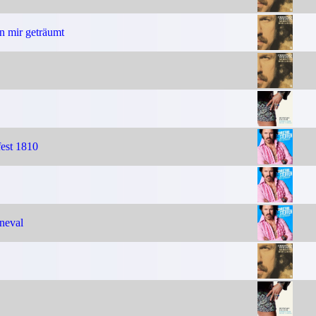
n mir geträumt
est 1810
neval