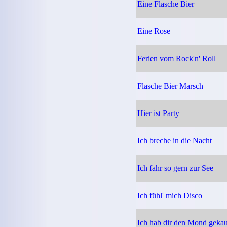
Eine Flasche Bier
Eine Rose
Ferien vom Rock'n' Roll
Flasche Bier Marsch
Hier ist Party
Ich breche in die Nacht
Ich fahr so gern zur See
Ich fühl' mich Disco
Ich hab dir den Mond gekau