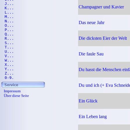
J...
Champagner und Kavier
K...
L...
M...
N...
Das neue Jahr
O...
P...
Q...
Die dicksten Eier der Welt
R...
S...
T...
U...
Die faule Sau
V...
W...
X...
Y...
Du hasst die Menschen einf
Z...
0-9.
Du und ich (+ Eva Schneide
Impressum
Über diese Seite
Ein Glück
Ein Leben lang