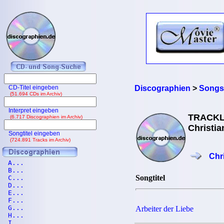
CD-Titel eingeben
Discographien
>
Songs
(51.694 CDs im Archiv)
Interpret eingeben
TRACKL
(6.717 Discographien im Archiv)
Christia
Songtitel eingeben
(724.891 Tracks im Archiv)
Chr
A...
B...
Songtitel
C...
D...
E...
F...
G...
Arbeiter der Liebe
H...
I...