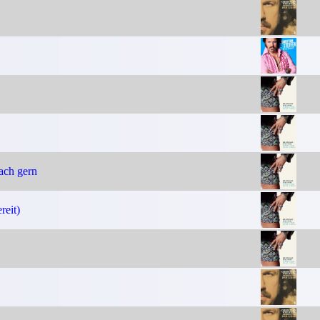
ach gern
reit)