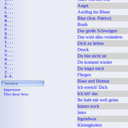
J...
Angst
K...
Ausflug ins Blaue
L...
M...
Blue (feat. Patrice)
N...
Buuh
O...
P...
Das große Schweigen
Q...
Das wird alles verändern
R...
S...
Dich zu lieben
T...
Druck
U...
V...
Du bist nicht sie
W...
Du kommst wieder
X...
Y...
Du trägst mich
Z...
Fliegen
0-9.
Haus und Heimat
Ich erreich' Dich
Impressum
Ich leb' das
Über diese Seite
Ihr habt mir weh getan
Immer noch
Intro
Irgendwas
Kleinigkeiten