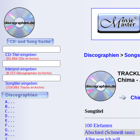
CD-Titel eingeben
Discographien
>
Songs
(51.694 CDs im Archiv)
Interpret eingeben
TRACKL
(6.717 Discographien im Archiv)
Chima -
Songtitel eingeben
(724.891 Tracks im Archiv)
Chi
A...
B...
Songtitel
C...
D...
E...
F...
100 Elefanten
G...
Abschied (Schmeiß raus)
H...
Alles was ich will
I...