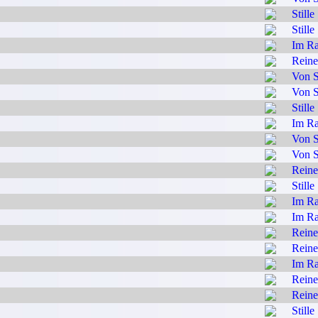
Stille
Stille
Im Ra
Reine
Von S
Von S
Stille
Im Ra
Von S
Von S
Reine
Stille
Im Ra
Im Ra
Reine
Reine
Im Ra
Reine
Reine
Stille