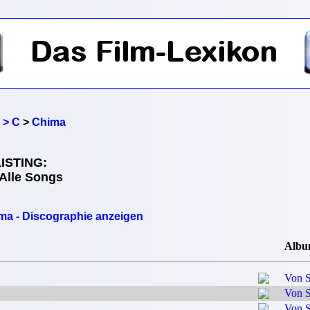
 > C
>
Chima
ISTING:
 Alle Songs
ma - Discographie anzeigen
Alb
Von S
Von S
Von S