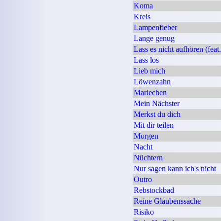
Koma
Kreis
Lampenfieber
Lange genug
Lass es nicht aufhören (fea
Lass los
Lieb mich
Löwenzahn
Mariechen
Mein Nächster
Merkst du dich
Mit dir teilen
Morgen
Nacht
Nüchtern
Nur sagen kann ich's nicht
Outro
Rebstockbad
Reine Glaubenssache
Risiko