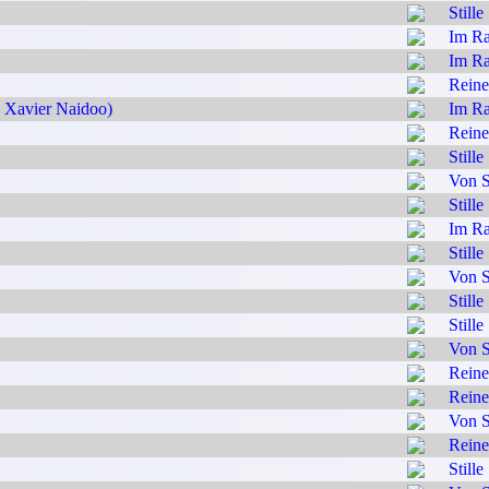
Stille
Im Ra
Im Ra
Reine
t. Xavier Naidoo)
Im Ra
Reine
Stille
Von S
Stille
Im Ra
Stille
Von S
Stille
Stille
Von S
Reine
Reine
Von S
Reine
Stille