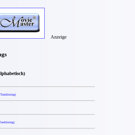
Anzeige
ngs
alphabetisch)
(Tracklisting)
Tracklisting)