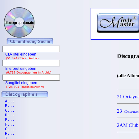
CD-Titel eingeben
Discogr
(51.694 CDs im Archiv)
Interpret eingeben
(6.717 Discographien im Archiv)
(alle Albe
Songtitel eingeben
(724.891 Tracks im Archiv)
21 Octay
A...
B...
C...
23
(Discograph
D...
E...
F...
2AM Clu
G...
H...
I...