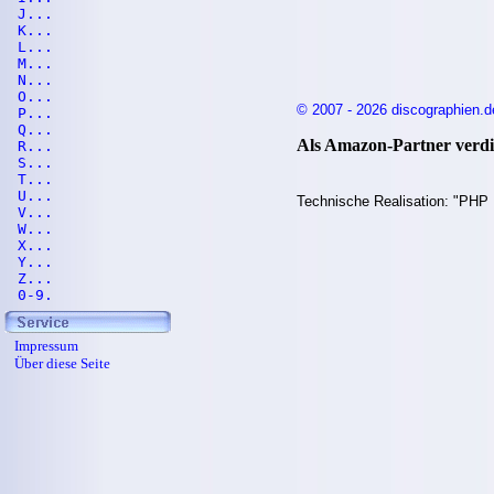
J...
K...
L...
M...
N...
O...
© 2007 - 2026 discographien.d
P...
Q...
Als Amazon-Partner verdie
R...
S...
T...
U...
Technische Realisation: "PHP 
V...
W...
X...
Y...
Z...
0-9.
Impressum
Über diese Seite