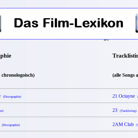
aphie
Tracklisti
n chronologoisch)
(alle Songs 
ne
21 Octayne
(Discographie)
23
ie)
(Tracklisting)
b
2AM Club
(Discographie)
(