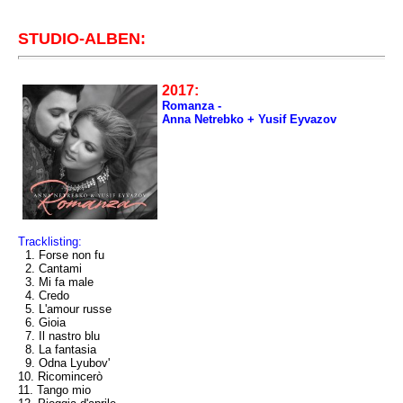
STUDIO-ALBEN:
2017:
Romanza -
Anna Netrebko + Yusif Eyvazov
Tracklisting:
1. Forse non fu
2. Cantami
3. Mi fa male
4. Credo
5. L'amour russe
6. Gioia
7. Il nastro blu
8. La fantasia
9. Odna Lyubov'
10. Ricomincerò
11. Tango mio