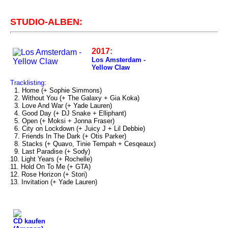
STUDIO-ALBEN:
2017:
Los Amsterdam -
Yellow Claw
Tracklisting:
1. Home (+ Sophie Simmons)
2. Without You (+ The Galaxy + Gia Koka)
3. Love And War (+ Yade Lauren)
4. Good Day (+ DJ Snake + Elliphant)
5. Open (+ Moksi + Jonna Fraser)
6. City on Lockdown (+ Juicy J + Lil Debbie)
7. Friends In The Dark (+ Otis Parker)
8. Stacks (+ Quavo, Tinie Tempah + Cesqeaux)
9. Last Paradise (+ Sody)
10. Light Years (+ Rochelle)
11. Hold On To Me (+ GTA)
12. Rose Horizon (+ Stori)
13. Invitation (+ Yade Lauren)
CD kaufen