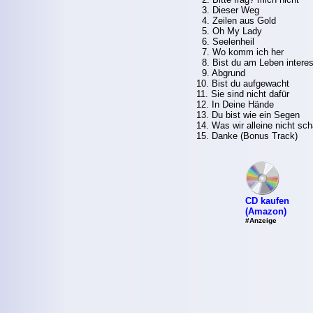
3. Dieser Weg
4. Zeilen aus Gold
5. Oh My Lady
6. Seelenheil
7. Wo komm ich her
8. Bist du am Leben interes
9. Abgrund
10. Bist du aufgewacht
11. Sie sind nicht dafür
12. In Deine Hände
13. Du bist wie ein Segen
14. Was wir alleine nicht sch
15. Danke (Bonus Track)
CD kaufen
(Amazon)
#Anzeige