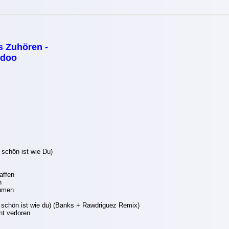
s Zuhören -
idoo
 schön ist wie Du)
affen
n
äumen
o schön ist wie du) (Banks + Rawdriguez Remix)
ht verloren