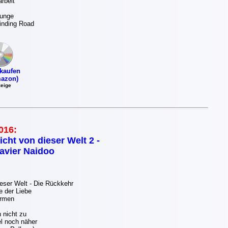
rbeit
Junge
inding Road
kaufen
azon)
eige
016:
icht von dieser Welt 2 -
avier Naidoo
eser Welt - Die Rückkehr
 der Liebe
Armen
 nicht zu
 noch näher