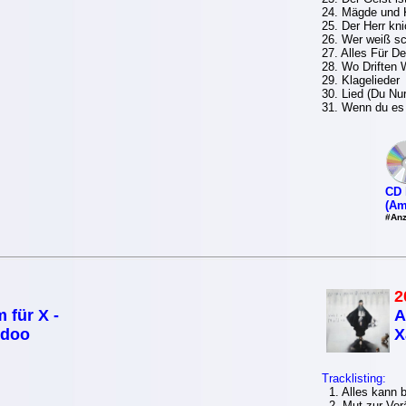
24. Mägde und 
25. Der Herr kn
26. Wer weiß sc
27. Alles Für D
28. Wo Driften 
29. Klagelieder
30. Lied (Du Nu
31. Wenn du es 
CD 
(Am
#Anz
2
 für X -
A
idoo
X
Tracklisting:
1. Alles kann 
2. Mut zur Ver