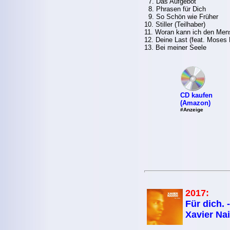
7. Das Aufgebot
8. Phrasen für Dich
9. So Schön wie Früher
10. Stiller (Teilhaber)
11. Woran kann ich den Men
12. Deine Last (feat. Moses
13. Bei meiner Seele
CD kaufen
(Amazon)
#Anzeige
2017:
Für dich. -
Xavier Na