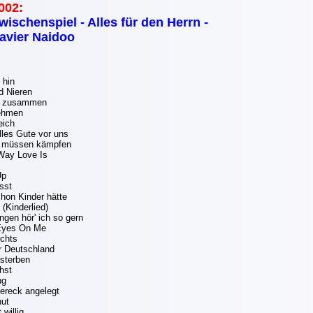
002:
wischenspiel - Alles für den Herrn -
avier Naidoo
 hin
d Nieren
n zusammen
ehmen
eich
les Gute vor uns
r müssen kämpfen
Way Love Is
Up
sst
hon Kinder hätte
 (Kinderlied)
ngen hör' ich so gern
Eyes On Me
ichts
r Deutschland
 sterben
hst
ng
iereck angelegt
hut
 willig