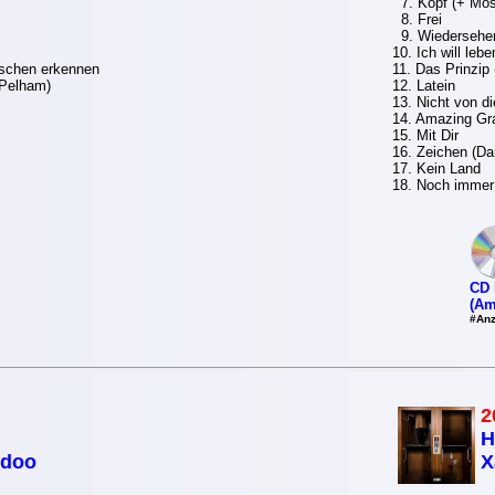
7. Kopf (+ Mo
8. Frei
9. Wiedersehe
10. Ich will lebe
schen erkennen
11. Das Prinzi
 Pelham)
12. Latein
13. Nicht von di
14. Amazing Gr
15. Mit Dir
16. Zeichen (Da
17. Kein Land
18. Noch immer 
CD 
(Am
#Anz
2
H
idoo
X