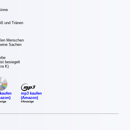
Sinne
iß und Tränen
llen Menschen
meine Sachen
arbe
st besiegelt
tra K)
mp3 kaufen
kaufen
(Amazon)
azon)
#Anzeige
eige