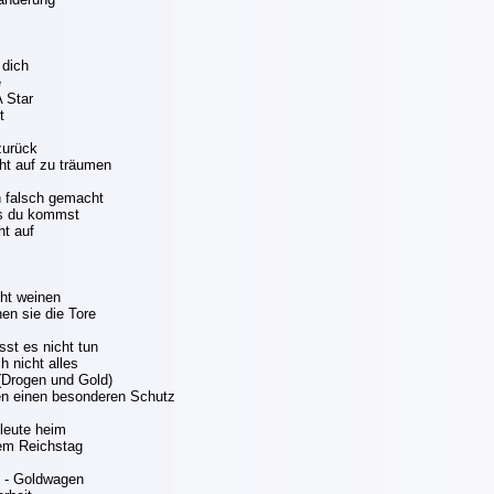
 dich
e
 Star
t
zurück
cht auf zu träumen
h falsch gemacht
is du kommst
ht auf
cht weinen
nen sie die Tore
sst es nicht tun
h nicht alles
 (Drogen und Gold)
en einen besonderen Schutz
eleute heim
em Reichstag
 - Goldwagen