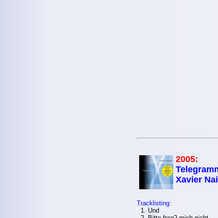
2005:
Telegramm
Xavier Na
Tracklisting:
1. Und
2. Bitte frag? mich nicht