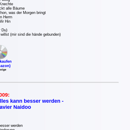
Knechte
ickt alle Bäume
hon, was der Morgen bringt
en Herrn
Wir Hin
r Du)
willst (mir sind die hände gebunden)
kaufen
azon)
eige
009:
lles kann besser werden -
avier Naidoo
besser werden
änderung