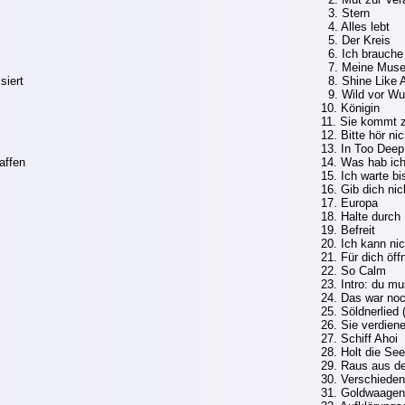
3. Stern
4. Alles lebt
5. Der Kreis
6. Ich brauche
7. Meine Mus
siert
8. Shine Like A
9. Wild vor Wu
10. Königin
11. Sie kommt 
12. Bitte hör ni
13. In Too Deep
affen
14. Was hab ic
15. Ich warte b
16. Gib dich nic
17. Europa
18. Halte durch
19. Befreit
20. Ich kann ni
21. Für dich öff
22. So Calm
23. Intro: du mu
24. Das war noc
25. Söldnerlied
26. Sie verdien
27. Schiff Ahoi
28. Holt die Se
29. Raus aus d
30. Verschieden
31. Goldwaagen