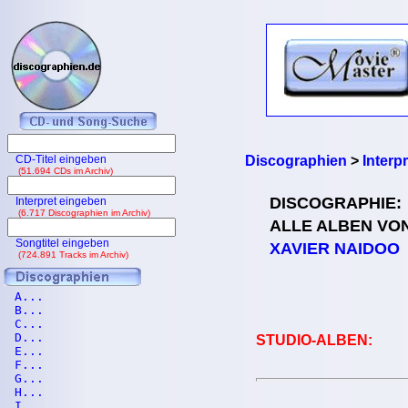
CD-Titel eingeben
Discographien
>
Interp
(51.694 CDs im Archiv)
DISCOGRAPHIE:
Interpret eingeben
(6.717 Discographien im Archiv)
ALLE ALBEN VO
Songtitel eingeben
XAVIER NAIDOO
(724.891 Tracks im Archiv)
A...
B...
C...
D...
STUDIO-ALBEN:
E...
F...
G...
H...
I...