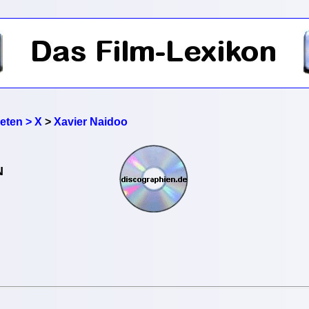
reten > X
>
Xavier Naidoo
N