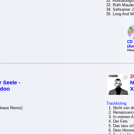
32. Aufklärungsa
33. Ruth Maude
34. Seltsamer 
35. Long And W
CD 
(Am
#Anz
2
 Seele -
N
idoo
X
Tracklisting:
lease Remix)
1. Nicht von di
2. Renaissance
3. In meinen 
4. Der Fels
5. Das lass ich
6. Dem Himmel