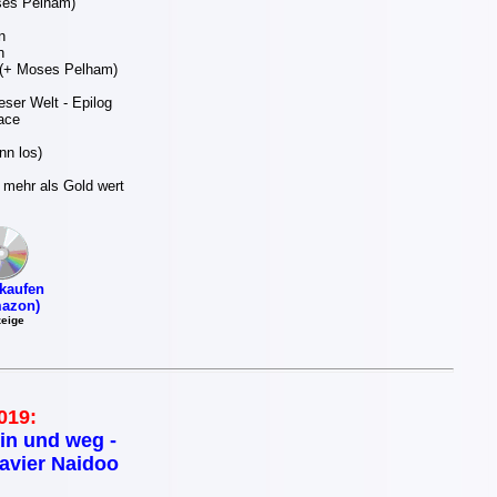
ses Pelham)
n
n
p (+ Moses Pelham)
eser Welt - Epilog
ace
nn los)
mehr als Gold wert
kaufen
azon)
eige
019:
in und weg -
avier Naidoo