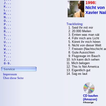
1998:
J...
K...
Nicht von 
L...
Xavier Na
M...
N...
O...
Tracklisting:
P...
1. Seid Ihr mit mir
Q...
2. 20.000 Meilen
R...
3. Ernten was man sät
S...
4. Führ mich ans Licht
T...
5. Könnt ihr mich hören
U...
6. Nicht von dieser Welt
V...
7. Freisein (Nachtschicht 
W...
8. Gute Aussichten
X...
9. Flugzeuge im Bauch
Y...
10. Ich kann dich sehen
Z...
11. Mich belogen
0-9.
12. This Is Not America
13. Eigentlich gut
14. Sag es laut
Impressum
Über diese Seite
CD kaufen
(Amazon)
#Anzeige