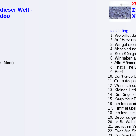
2
dieser Welt -
Z
idoo
X
Tracklisting:
1. Wo willst du
2. Auf Herz un
3. Wir gehöre
4. Abschied n
5. Kein Königr
6. Wir haben al
am Meer)
7. Alle Männe
8. That's The 
9. Brief
10. Don't Give 
11. Gut aufgepa
12. Wenn ich sc
13. Kleines Lied
14. Die Dinge si
15. Keep Your 
16. Ich kenne n
17. Himmel übe
18. Ich lass sie
19. Bevor du ge
20. I'd Be Waiti
21. Sie ist im V
22. Eyes Are S
23. Der Geist ist