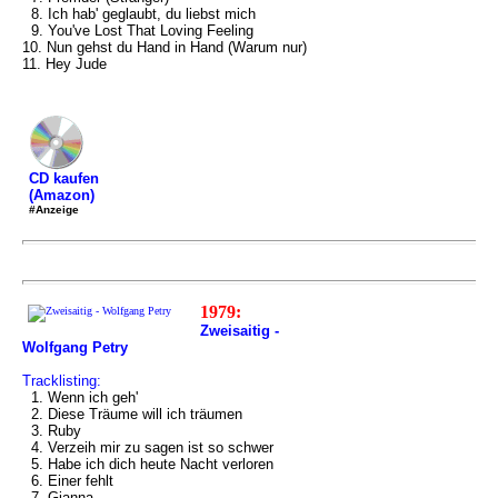
8. Ich hab' geglaubt, du liebst mich
9. You've Lost That Loving Feeling
10. Nun gehst du Hand in Hand (Warum nur)
11. Hey Jude
CD kaufen
(Amazon)
#Anzeige
1979:
Zweisaitig -
Wolfgang Petry
Tracklisting:
1. Wenn ich geh'
2. Diese Träume will ich träumen
3. Ruby
4. Verzeih mir zu sagen ist so schwer
5. Habe ich dich heute Nacht verloren
6. Einer fehlt
7. Gianna