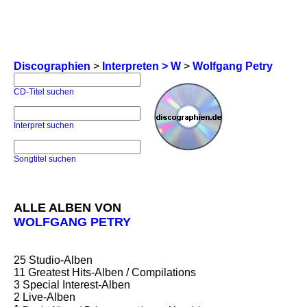
Discographien
>
Interpreten > W
>
Wolfgang Petry
CD-Titel suchen
Interpret suchen
Songtitel suchen
ALLE ALBEN VON
WOLFGANG PETRY
25
Studio-Alben
11
Greatest Hits-Alben / Compilations
3
Special Interest-Alben
2
Live-Alben