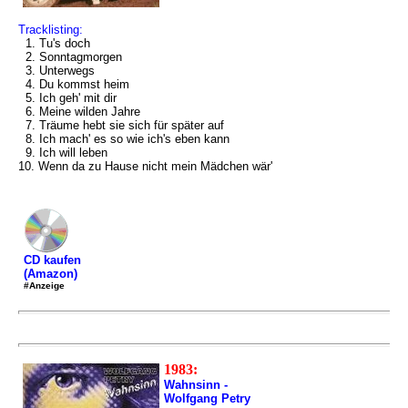
Tracklisting:
1. Tu's doch
2. Sonntagmorgen
3. Unterwegs
4. Du kommst heim
5. Ich geh' mit dir
6. Meine wilden Jahre
7. Träume hebt sie sich für später auf
8. Ich mach' es so wie ich's eben kann
9. Ich will leben
10. Wenn da zu Hause nicht mein Mädchen wär'
CD kaufen
(Amazon)
#Anzeige
1983:
Wahnsinn -
Wolfgang Petry