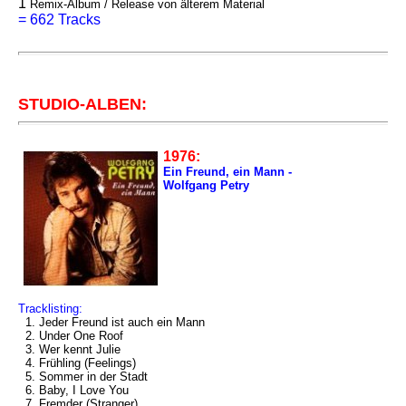
1
Remix-Album / Release von älterem Material
=
662 Tracks
STUDIO-ALBEN:
1976:
Ein Freund, ein Mann -
Wolfgang Petry
Tracklisting:
1. Jeder Freund ist auch ein Mann
2. Under One Roof
3. Wer kennt Julie
4. Frühling (Feelings)
5. Sommer in der Stadt
6. Baby, I Love You
7. Fremder (Stranger)