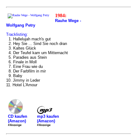
1984:
Rauhe Wege -
Wolfgang Petry
Tracklisting:
1. Hallelujah mach's gut
2. Hey Sie ... Sind Sie noch dran
3. Kaltes Glück
4. Der Teufel kam um Mitternacht
5. Paradies aus Stein
6. Finale in Moll
7. Eine Frau wie du
8. Der Farbfilm in mir
9. Baby
10. Jimmy in Leder
11. Hotel L'Amour
mp3 kaufen
CD kaufen
(Amazon)
(Amazon)
#Anzeige
#Anzeige