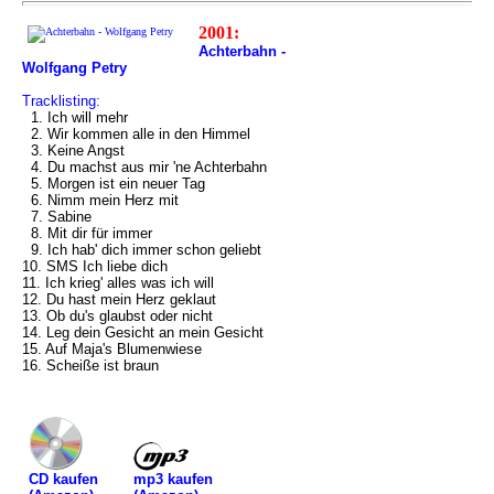
2001:
Achterbahn -
Wolfgang Petry
Tracklisting:
1. Ich will mehr
2. Wir kommen alle in den Himmel
3. Keine Angst
4. Du machst aus mir 'ne Achterbahn
5. Morgen ist ein neuer Tag
6. Nimm mein Herz mit
7. Sabine
8. Mit dir für immer
9. Ich hab' dich immer schon geliebt
10. SMS Ich liebe dich
11. Ich krieg' alles was ich will
12. Du hast mein Herz geklaut
13. Ob du's glaubst oder nicht
14. Leg dein Gesicht an mein Gesicht
15. Auf Maja's Blumenwiese
16. Scheiße ist braun
mp3 kaufen
CD kaufen