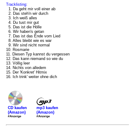
Tracklisting:
1. Da geht mir voll einer ab
2. Das steh'n wir durch
3. Ich weiß alles
4. Du tust mir gut
5. Das ist die Hölle
6. Wir haben's getan
7. Das ist das Ende vom Lied
8. Alles bleibt wie es war
9. Wir sind nicht normal
10. Rosmarie
11. Diesen Typ kannst du vergessen
12. Das kann niemand so wie du
13. Völlig leer
14. Nichts von alledem
15. Der 'Konkret' Hitmix
16. Ich trink' weiter ohne dich
mp3 kaufen
CD kaufen
(Amazon)
(Amazon)
#Anzeige
#Anzeige