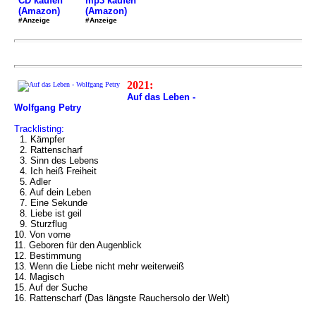
mp3 kaufen
CD kaufen
(Amazon)
(Amazon)
#Anzeige
#Anzeige
2021:
Auf das Leben -
Wolfgang Petry
Tracklisting:
1. Kämpfer
2. Rattenscharf
3. Sinn des Lebens
4. Ich heiß Freiheit
5. Adler
6. Auf dein Leben
7. Eine Sekunde
8. Liebe ist geil
9. Sturzflug
10. Von vorne
11. Geboren für den Augenblick
12. Bestimmung
13. Wenn die Liebe nicht mehr weiterweiß
14. Magisch
15. Auf der Suche
16. Rattenscharf (Das längste Rauchersolo der Welt)