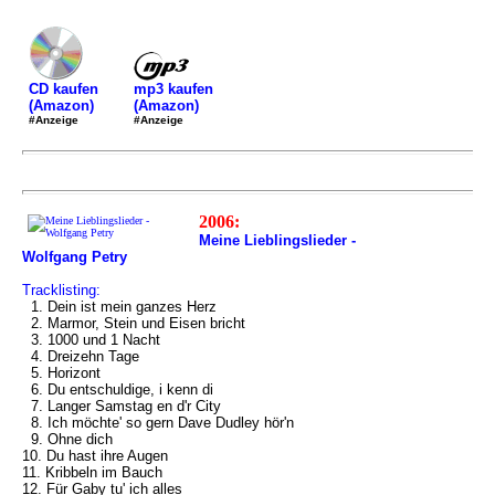
mp3 kaufen
CD kaufen
(Amazon)
(Amazon)
#Anzeige
#Anzeige
2006:
Meine Lieblingslieder -
Wolfgang Petry
Tracklisting:
1. Dein ist mein ganzes Herz
2. Marmor, Stein und Eisen bricht
3. 1000 und 1 Nacht
4. Dreizehn Tage
5. Horizont
6. Du entschuldige, i kenn di
7. Langer Samstag en d'r City
8. Ich möchte' so gern Dave Dudley hör'n
9. Ohne dich
10. Du hast ihre Augen
11. Kribbeln im Bauch
12. Für Gaby tu' ich alles