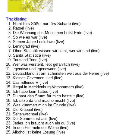
Tracklisting:
1. Nicht fürs Süße, nur fürs Scharfe (live)
2. Rätsel (live)
3. Die Wohnung des Menschen heißt Erde (live)
4. So wie es war (live)
5. Sieben Jahre Lockdown (live)
6. Leningrad (live)
7. Ohne Statistik wissen wir nicht, wer wir sind (live)
8. Santa Statistica (live)
9. Tausend Tode (live)
10. Wer was versteht, lebt gefährlich (live)
11. Irgendwo und irgendwann (live)
12. Deutschland ist am schönsten weit aus der Ferne (live)
13. Kleines Cevennen Lied (live)
14. Das rollende R (live)
15. Illegal in Mecklenburg-Vorpommern (live)
16. Ich habe kein Tattoo (live)
17. Du hast den Sturm für mich bestellt (live)
18. Ick sitze da und mache nischt (live)
19. Was kümmert mich im Grunde (live)
20. Die Krüppel (live)
21. Seitenwechsel (live)
22. Der Sommer ist aus (live)
23. Jedes Ich braucht auch ein du (live)
24. In den Himmeln der Weine (live)
25. Alkohol ist keine Lösung (live)