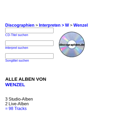
Discographien
>
Interpreten > W
>
Wenzel
CD-Titel suchen
Interpret suchen
Songtitel suchen
ALLE ALBEN VON
WENZEL
3
Studio-Alben
2
Live-Alben
=
98 Tracks