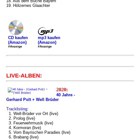
18. Aus dem Buche Bayern
19. Hölzernes Glaachter
mp3 kaufen
CD kaufen
(Amazon)
(Amazon)
#Anzeige
#Anzeige
LIVE-ALBEN:
2020:
40 Jahre -
Gerhard Polt + Well Brüder
Tracklisting:
1. Well-Brüder vor Ort (live)
2. Prolog (live)
3. Feuerwehrmusik (live)
4. Kormoran (live)
5. Vom Bayrischen Paradies (live)
6. Brabang (live)