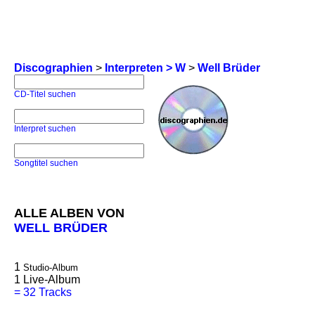
Discographien
>
Interpreten > W
>
Well Brüder
CD-Titel suchen
Interpret suchen
Songtitel suchen
ALLE ALBEN VON
WELL BRÜDER
1
Studio-Album
1
Live-Album
=
32 Tracks