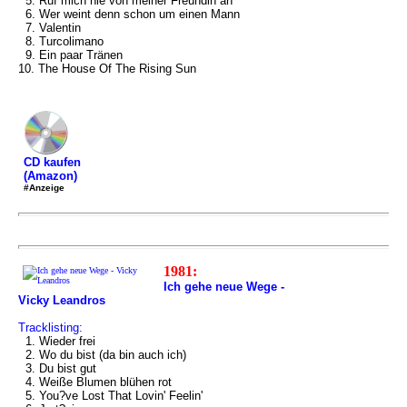
5. Ruf mich nie von meiner Freundin an
6. Wer weint denn schon um einen Mann
7. Valentin
8. Turcolimano
9. Ein paar Tränen
10. The House Of The Rising Sun
CD kaufen
(Amazon)
#Anzeige
1981:
Ich gehe neue Wege -
Vicky Leandros
Tracklisting:
1. Wieder frei
2. Wo du bist (da bin auch ich)
3. Du bist gut
4. Weiße Blumen blühen rot
5. You?ve Lost That Lovin' Feelin'