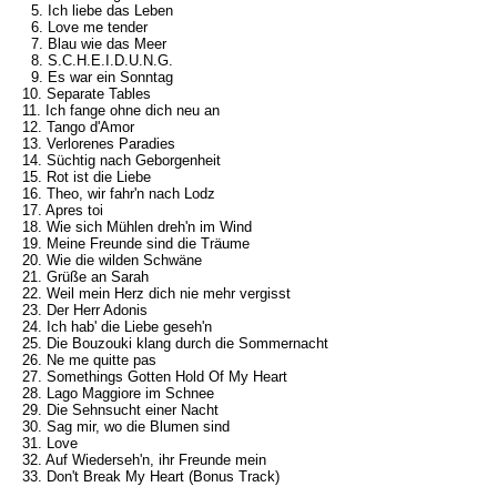
5. Ich liebe das Leben
6. Love me tender
7. Blau wie das Meer
8. S.C.H.E.I.D.U.N.G.
9. Es war ein Sonntag
10. Separate Tables
11. Ich fange ohne dich neu an
12. Tango d'Amor
13. Verlorenes Paradies
14. Süchtig nach Geborgenheit
15. Rot ist die Liebe
16. Theo, wir fahr'n nach Lodz
17. Apres toi
18. Wie sich Mühlen dreh'n im Wind
19. Meine Freunde sind die Träume
20. Wie die wilden Schwäne
21. Grüße an Sarah
22. Weil mein Herz dich nie mehr vergisst
23. Der Herr Adonis
24. Ich hab' die Liebe geseh'n
25. Die Bouzouki klang durch die Sommernacht
26. Ne me quitte pas
27. Somethings Gotten Hold Of My Heart
28. Lago Maggiore im Schnee
29. Die Sehnsucht einer Nacht
30. Sag mir, wo die Blumen sind
31. Love
32. Auf Wiederseh'n, ihr Freunde mein
33. Don't Break My Heart (Bonus Track)