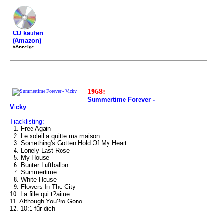
CD kaufen
(Amazon)
#Anzeige
1968:
Summertime Forever -
Vicky
Tracklisting:
1. Free Again
2. Le soleil a quitte ma maison
3. Something's Gotten Hold Of My Heart
4. Lonely Last Rose
5. My House
6. Bunter Luftballon
7. Summertime
8. White House
9. Flowers In The City
10. La fille qui t?aime
11. Although You?re Gone
12. 10:1 für dich