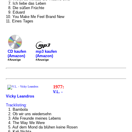
7. Ich liebe das Leben
8. Die süßen Früchte
9. Eduard
10. You Make Me Feel Brand New
11. Eines Tages
mp3 kaufen
CD kaufen
(Amazon)
(Amazon)
#Anzeige
#Anzeige
1977:
V.L. -
Vicky Leandros
Tracklisting:
1. Bambola
2. Ob wir uns wiedersehn
3. Alle Freunde meines Lebens
4. The Way We Were
5. Auf dem Mond da blühen keine Rosen
6. Kali Nichta