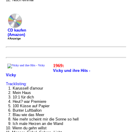
CD kaufen
(Amazon)
#Anzeige
1969:
Vicky und ihre Hits -
Vicky
Tracklisting:
1. Karussell d'amour
2. Mein Haus
3. 10:1 für dich
4. Heut? war Premiere
5. 100 Küsse auf Papier
6. Bunter Luftballon
7. Blau wie das Meer
8. Nie mehr scheint mir die Sonne so hell
9. Ich male Herzen an die Wand
10. Wenn du gehn willst