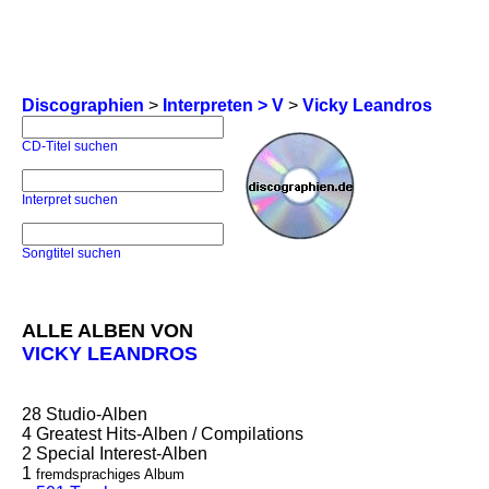
Discographien
>
Interpreten > V
>
Vicky Leandros
CD-Titel suchen
Interpret suchen
Songtitel suchen
ALLE ALBEN VON
VICKY LEANDROS
28
Studio-Alben
4
Greatest Hits-Alben / Compilations
2
Special Interest-Alben
1
fremdsprachiges Album