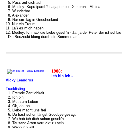
5. Pass auf dich auf
6. Medley: Kapu iparch? i agapi mou - Ximeroni - Athina
7. Wunderbar
8. Alexander
9. Nur ein Tag in Griechenland
10. Nur ein Traum
11. Laß es mich haben
12. Medley: Ich hab' die Liebe geseh'n - Ja, ja der Peter der ist schlau
- Die Bouzouki klang durch die Sommernacht
1988:
Ich bin ich -
Vicky Leandros
Tracklisting:
1. Fremde Zärtlichkeit
2. Ich bin
3. Mut zum Leben
4. Oh, oh, oh
5. Liebe macht uns frei
6. Du hast schon längst Goodbye gesagt
7. Wo hab ich dich schon geseh'n
8. Tausend Arten verrückt zu sein
9. Wenn ich will