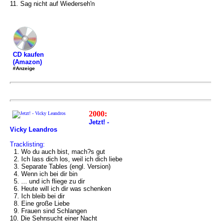
11. Sag nicht auf Wiederseh'n
CD kaufen
(Amazon)
#Anzeige
2000:
Jetzt! -
Vicky Leandros
Tracklisting:
1. Wo du auch bist, mach?s gut
2. Ich lass dich los, weil ich dich liebe
3. Separate Tables (engl. Version)
4. Wenn ich bei dir bin
5. ... und ich fliege zu dir
6. Heute will ich dir was schenken
7. Ich bleib bei dir
8. Eine große Liebe
9. Frauen sind Schlangen
10. Die Sehnsucht einer Nacht