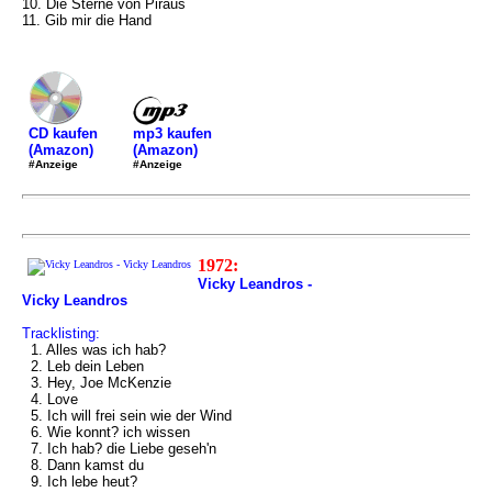
10. Die Sterne von Piräus
11. Gib mir die Hand
mp3 kaufen
CD kaufen
(Amazon)
(Amazon)
#Anzeige
#Anzeige
1972:
Vicky Leandros -
Vicky Leandros
Tracklisting:
1. Alles was ich hab?
2. Leb dein Leben
3. Hey, Joe McKenzie
4. Love
5. Ich will frei sein wie der Wind
6. Wie konnt? ich wissen
7. Ich hab? die Liebe geseh'n
8. Dann kamst du
9. Ich lebe heut?