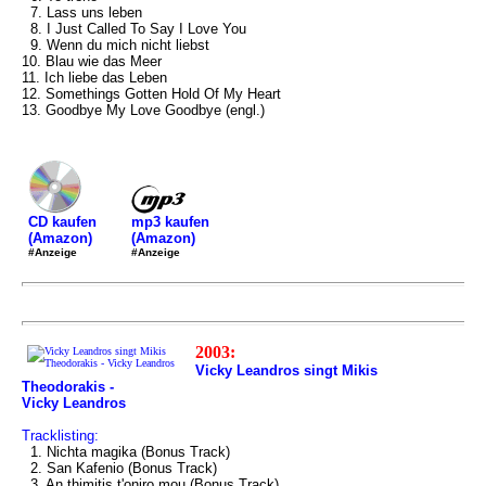
7. Lass uns leben
8. I Just Called To Say I Love You
9. Wenn du mich nicht liebst
10. Blau wie das Meer
11. Ich liebe das Leben
12. Somethings Gotten Hold Of My Heart
13. Goodbye My Love Goodbye (engl.)
mp3 kaufen
CD kaufen
(Amazon)
(Amazon)
#Anzeige
#Anzeige
2003:
Vicky Leandros singt Mikis
Theodorakis -
Vicky Leandros
Tracklisting:
1. Nichta magika (Bonus Track)
2. San Kafenio (Bonus Track)
3. An thimitis t'oniro mou (Bonus Track)