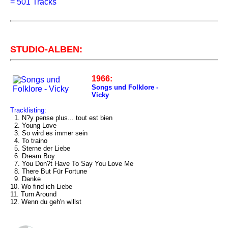
=
501 Tracks
STUDIO-ALBEN:
1966:
Songs und Folklore -
Vicky
Tracklisting:
1. N?y pense plus... tout est bien
2. Young Love
3. So wird es immer sein
4. To traino
5. Sterne der Liebe
6. Dream Boy
7. You Don?t Have To Say You Love Me
8. There But Für Fortune
9. Danke
10. Wo find ich Liebe
11. Turn Around
12. Wenn du geh'n willst