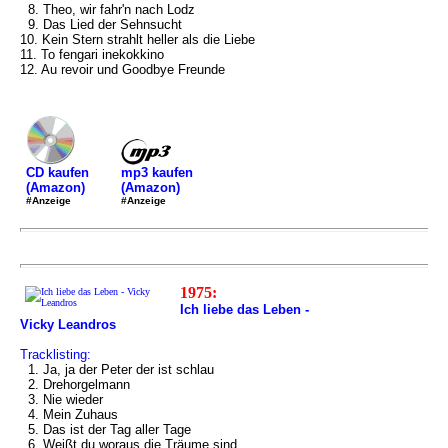
8. Theo, wir fahr'n nach Lodz
9. Das Lied der Sehnsucht
10. Kein Stern strahlt heller als die Liebe
11. To fengari inekokkino
12. Au revoir und Goodbye Freunde
mp3 kaufen
CD kaufen
(Amazon)
(Amazon)
#Anzeige
#Anzeige
1975:
Ich liebe das Leben -
Vicky Leandros
Tracklisting:
1. Ja, ja der Peter der ist schlau
2. Drehorgelmann
3. Nie wieder
4. Mein Zuhaus
5. Das ist der Tag aller Tage
6. Weißt du woraus die Träume sind