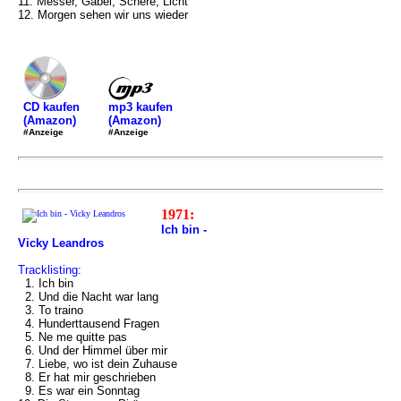
11. Messer, Gabel, Schere, Licht
12. Morgen sehen wir uns wieder
mp3 kaufen
CD kaufen
(Amazon)
(Amazon)
#Anzeige
#Anzeige
1971:
Ich bin -
Vicky Leandros
Tracklisting:
1. Ich bin
2. Und die Nacht war lang
3. To traino
4. Hunderttausend Fragen
5. Ne me quitte pas
6. Und der Himmel über mir
7. Liebe, wo ist dein Zuhause
8. Er hat mir geschrieben
9. Es war ein Sonntag