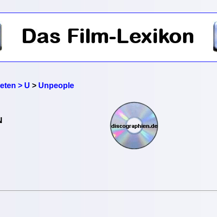
reten > U
>
Unpeople
N