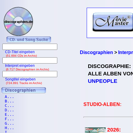
CD-Titel eingeben
Discographien
>
Interp
(51.694 CDs im Archiv)
DISCOGRAPHIE:
Interpret eingeben
(6.717 Discographien im Archiv)
ALLE ALBEN VO
Songtitel eingeben
UNPEOPLE
(724.891 Tracks im Archiv)
A...
B...
STUDIO-ALBEN:
C...
D...
E...
F...
G...
H...
2026:
I...