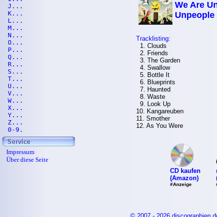
We Are Un
J...
K...
Unpeople
L...
M...
N...
Tracklisting:
O...
1. Clouds
P...
2. Friends
Q...
3. The Garden
R...
4. Swallow
S...
5. Bottle It
T...
6. Blueprints
U...
7. Haunted
V...
8. Waste
W...
9. Look Up
X...
10. Kangareuben
Y...
11. Smother
Z...
12. As You Were
0-9.
Impressum
Über diese Seite
CD kaufen
(Amazon)
#Anzeige
© 2007 - 2026 discographien.d