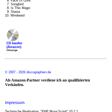
6. Face Of Love
7. Songbird
8. Is This Magic
9. Stasia
10. Windward
CD kaufen
(Amazon)
#Anzeige
© 2007 - 2026 discographien.de
Als Amazon-Partner verdiene ich an qualifizierten
Verkäufen.
Impressum
Technische Realisation: "PHP MusicScript" 10.2.1