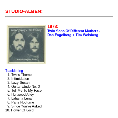
STUDIO-ALBEN:
1978:
Twin Sons Of Different Mothers -
Dan Fogelberg + Tim Weisberg
Tracklisting:
1. Twins Theme
2. Intimidation
3. Lazy Susan
4. Guitar Etude No. 3
5. Tell Me To My Face
6. Hurtwood Alley
7. Lahaina Luna
8. Paris Nocturne
9. Since You've Asked
10. Power Of Gold