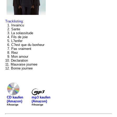
Tracklisting:
1. Invaincu
2. Sante
3. La solassitude
4. Fils de joie
5. L?enfer
6. C?est que du bonheur
7. Pas vraiment
8. Riez
9. Mon amour
10. Declaration
11. Mauvaise journee
12. Bonne journee
mp3 kaufen
CD kaufen
(Amazon)
(Amazon)
#Anzeige
#Anzeige