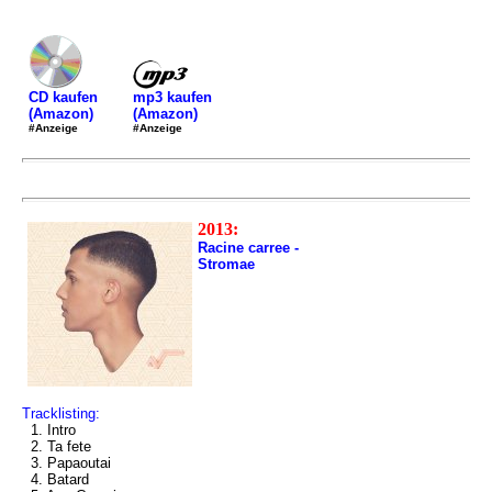
mp3 kaufen
CD kaufen
(Amazon)
(Amazon)
#Anzeige
#Anzeige
2013:
Racine carree -
Stromae
Tracklisting:
1. Intro
2. Ta fete
3. Papaoutai
4. Batard