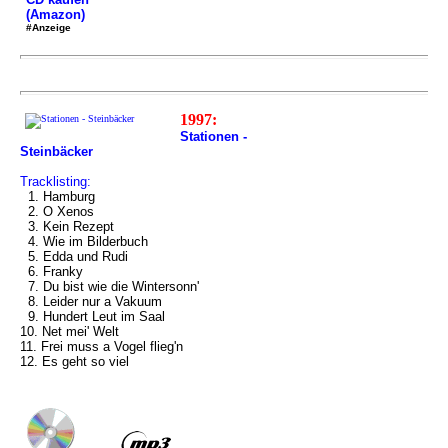
(Amazon)
#Anzeige
1997:
Stationen -
Steinbäcker
Tracklisting:
1. Hamburg
2. O Xenos
3. Kein Rezept
4. Wie im Bilderbuch
5. Edda und Rudi
6. Franky
7. Du bist wie die Wintersonn'
8. Leider nur a Vakuum
9. Hundert Leut im Saal
10. Net mei' Welt
11. Frei muss a Vogel flieg'n
12. Es geht so viel