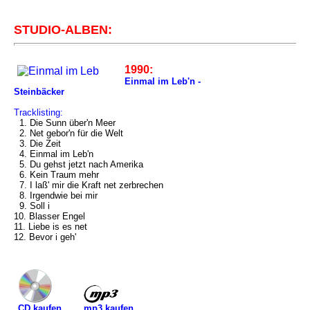
STUDIO-ALBEN:
1990:
Einmal im Leb'n -
Steinbäcker
Tracklisting:
1. Die Sunn über'n Meer
2. Net gebor'n für die Welt
3. Die Zeit
4. Einmal im Leb'n
5. Du gehst jetzt nach Amerika
6. Kein Traum mehr
7. I laß' mir die Kraft net zerbrechen
8. Irgendwie bei mir
9. Soll i
10. Blasser Engel
11. Liebe is es net
12. Bevor i geh'
mp3 kaufen
CD kaufen