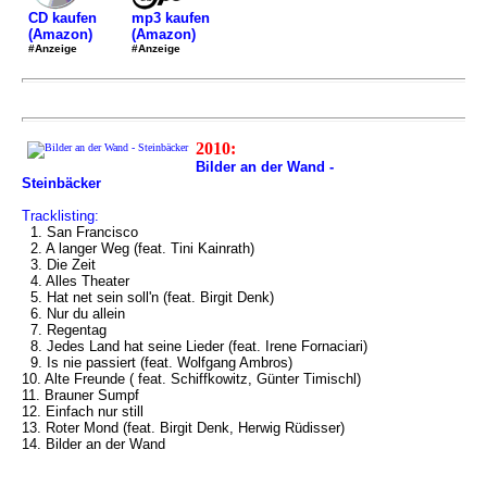
mp3 kaufen
CD kaufen
(Amazon)
(Amazon)
#Anzeige
#Anzeige
2010:
Bilder an der Wand -
Steinbäcker
Tracklisting:
1. San Francisco
2. A langer Weg (feat. Tini Kainrath)
3. Die Zeit
4. Alles Theater
5. Hat net sein soll'n (feat. Birgit Denk)
6. Nur du allein
7. Regentag
8. Jedes Land hat seine Lieder (feat. Irene Fornaciari)
9. Is nie passiert (feat. Wolfgang Ambros)
10. Alte Freunde ( feat. Schiffkowitz, Günter Timischl)
11. Brauner Sumpf
12. Einfach nur still
13. Roter Mond (feat. Birgit Denk, Herwig Rüdisser)
14. Bilder an der Wand