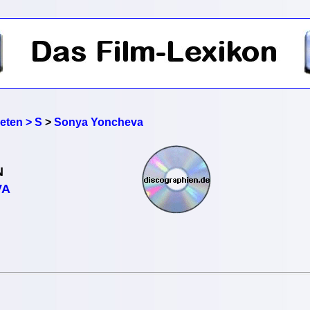
reten > S
>
Sonya Yoncheva
N
VA