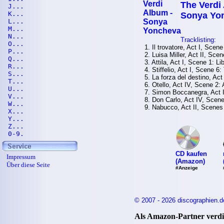
The Verdi
J...
K...
Sonya Yo
L...
M...
N...
Tracklisting:
O...
1. Il trovatore, Act I, Scene 
P...
2. Luisa Miller, Act II, Scen
Q...
3. Attila, Act I, Scene 1: Li
R...
4. Stiffelio, Act I, Scene 6:
S...
5. La forza del destino, Ac
T...
6. Otello, Act IV, Scene 2: 
U...
7. Simon Boccanegra, Act I
V...
8. Don Carlo, Act IV, Scene 1
W...
9. Nabucco, Act II, Scenes 1
X...
Y...
Z...
0-9.
CD kaufen
Impressum
(Amazon)
Über diese Seite
#Anzeige
© 2007 - 2026 discographien.d
Als Amazon-Partner verdie