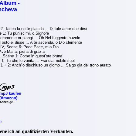
 Album -
ncheva
2: Tacea la notte placida ... Di tale amor che dirsi
e 1: Tu puniscimi, o Signore
beramente or piangi ... Oh Nel fuggente nuvolo
 Tosto ei disse ... A te ascenda, o Dio clemente
t IV, Scene 6: Pace Pace, mio Dio
Ave Maria, piena di grazia
, Scene 1: Come in quest'ora bruna
: Tu che le vanita ... Francia, nobile suol
 + 2: Anch'io dischiuso un giorno ... Salgo gia del trono aurato
mp3 kaufen
(Amazon)
#Anzeige
e
ne ich an qualifizierten Verkäufen.