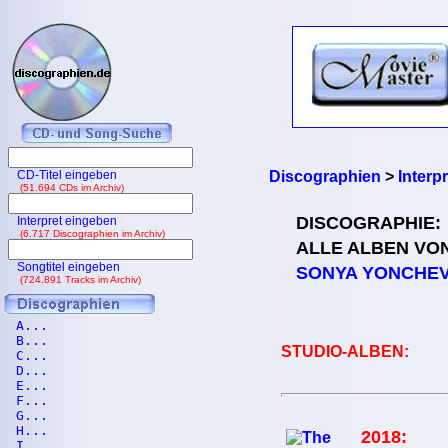
CD-Titel eingeben
Discographien
>
Interp
(51.694 CDs im Archiv)
DISCOGRAPHIE:
Interpret eingeben
(6.717 Discographien im Archiv)
ALLE ALBEN VO
Songtitel eingeben
SONYA YONCHE
(724.891 Tracks im Archiv)
A...
B...
STUDIO-ALBEN:
C...
D...
E...
F...
G...
H...
2018:
I...