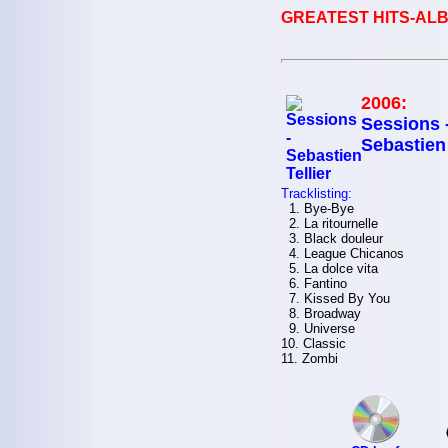
GREATEST HITS-ALB
2006:
Sessions 
Sebastien 
Tracklisting:
1. Bye-Bye
2. La ritournelle
3. Black douleur
4. League Chicanos
5. La dolce vita
6. Fantino
7. Kissed By You
8. Broadway
9. Universe
10. Classic
11. Zombi