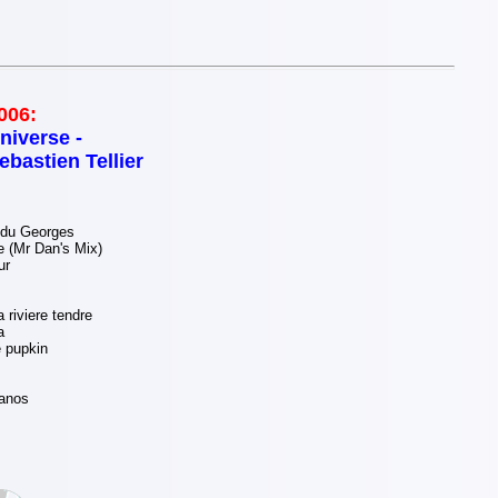
006:
niverse -
ebastien Tellier
 du Georges
e (Mr Dan's Mix)
ur
 riviere tendre
a
 pupkin
canos