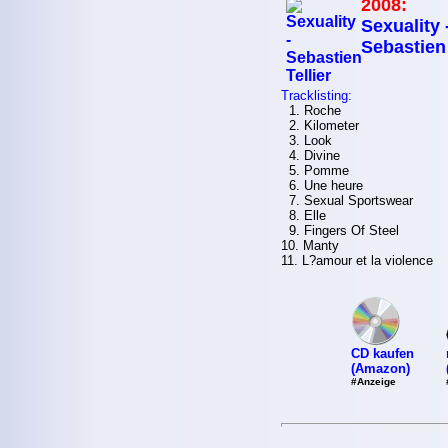
2008:
Sexuality 
Sebastien 
Tracklisting:
1. Roche
2. Kilometer
3. Look
4. Divine
5. Pomme
6. Une heure
7. Sexual Sportswear
8. Elle
9. Fingers Of Steel
10. Manty
11. L?amour et la violence
CD kaufen
(Amazon)
#Anzeige