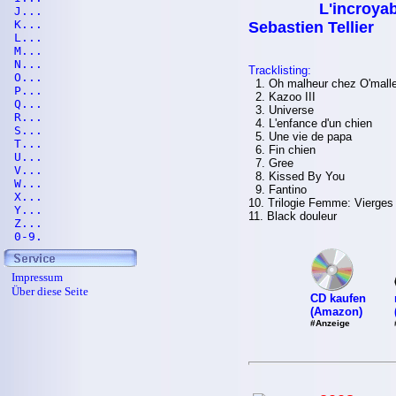
L'incroyab
J...
K...
Sebastien Tellier
L...
M...
N...
Tracklisting:
O...
1. Oh malheur chez O'mall
P...
2. Kazoo III
Q...
3. Universe
R...
4. L'enfance d'un chien
S...
5. Une vie de papa
T...
6. Fin chien
U...
7. Gree
V...
8. Kissed By You
W...
9. Fantino
X...
10. Trilogie Femme: Vierges
Y...
11. Black douleur
Z...
0-9.
Impressum
Über diese Seite
CD kaufen
(Amazon)
#Anzeige