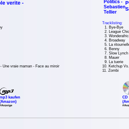
le verite -
P
S
Tracklisting:
ey
1. Bye-Bye
2. League Chi
3. Wonderafric
4. Broadway
5. La ritournell
6. Benny
7. Slow Lynch
8. Mauer
9. La tuerie
 - Une vraie maman - Face au miroir
10. Ketchup Vs
11. Zombi
mp3 kaufen
CD 
(Amazon)
(Am
#Anzeige
#Anz