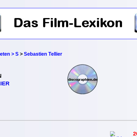
reten > S
>
Sebastien Tellier
N
IER
2