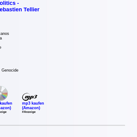
olitics -
ebastien Tellier
canos
a
e
. Genocide
mp3 kaufen
kaufen
(Amazon)
azon)
#Anzeige
eige