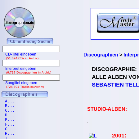
CD-Titel eingeben
Discographien
>
Interp
(51.694 CDs im Archiv)
DISCOGRAPHIE:
Interpret eingeben
(6.717 Discographien im Archiv)
ALLE ALBEN VO
Songtitel eingeben
SEBASTIEN TELL
(724.891 Tracks im Archiv)
A...
B...
STUDIO-ALBEN:
C...
D...
E...
F...
G...
H...
2001:
I...