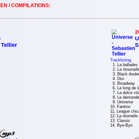
EN / COMPILATIONS:
2
-
U
Tellier
S
Tracklisting:
1. La ballades
2. La ritournell
3. Black doule
4. Dixi
5. Broadway
6. Le long de la
7. La dolce vit
8. Le demonde
9. Universe
10. Fantino
11. League chi
12. La ritornelle
13. Classic
14. Bye-Bye