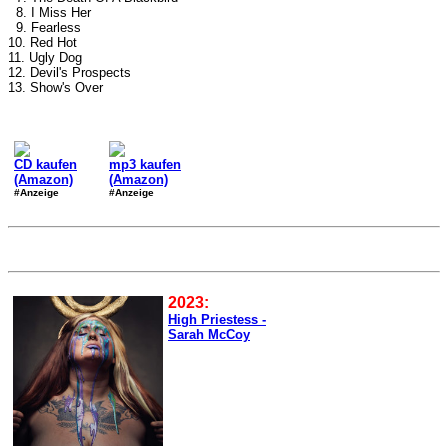
8. I Miss Her
9. Fearless
10. Red Hot
11. Ugly Dog
12. Devil's Prospects
13. Show's Over
CD kaufen
mp3 kaufen
(Amazon)
(Amazon)
#Anzeige
#Anzeige
2023:
High Priestess -
Sarah McCoy