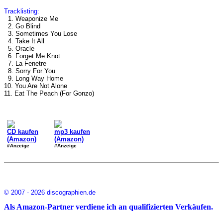
Tracklisting:
1. Weaponize Me
2. Go Blind
3. Sometimes You Lose
4. Take It All
5. Oracle
6. Forget Me Knot
7. La Fenetre
8. Sorry For You
9. Long Way Home
10. You Are Not Alone
11. Eat The Peach (For Gonzo)
CD kaufen
mp3 kaufen
(Amazon)
(Amazon)
#Anzeige
#Anzeige
© 2007 - 2026 discographien.de
Als Amazon-Partner verdiene ich an qualifizierten Verkäufen.