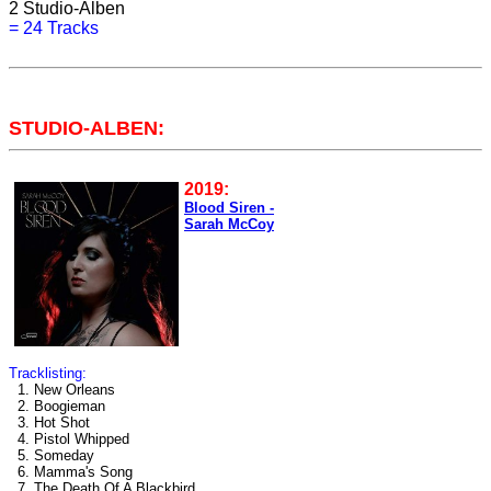
2
Studio-Alben
=
24 Tracks
STUDIO-ALBEN:
2019:
Blood Siren -
Sarah McCoy
Tracklisting:
1. New Orleans
2. Boogieman
3. Hot Shot
4. Pistol Whipped
5. Someday
6. Mamma's Song
7. The Death Of A Blackbird