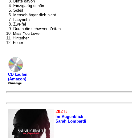
3. Drifte davon
4. Einzigartig schön
5. Soleil
6. Mensch ärger dich nicht
7. Labyrinth
8. Zweifel
9. Durch die schweren Zeiten
10. Miss You Love
11. Hinterher
12. Feuer
CD kaufen
(Amazon)
#Anzeige
2021:
Im Augenblick -
Sarah Lombardi