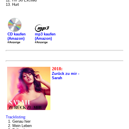
12. I'm So Excited
13. Hurt
mp3 kaufen
CD kaufen
(Amazon)
(Amazon)
#Anzeige
#Anzeige
2018:
Zurück zu mir -
Sarah
Tracklisting:
1. Genau hier
2. Mein Leben