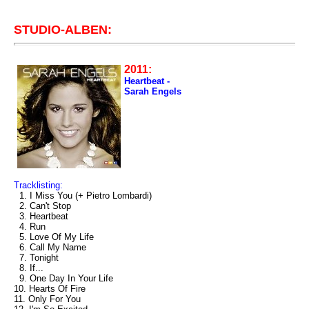
STUDIO-ALBEN:
2011:
Heartbeat -
Sarah Engels
Tracklisting:
1. I Miss You (+ Pietro Lombardi)
2. Can't Stop
3. Heartbeat
4. Run
5. Love Of My Life
6. Call My Name
7. Tonight
8. If...
9. One Day In Your Life
10. Hearts Of Fire
11. Only For You