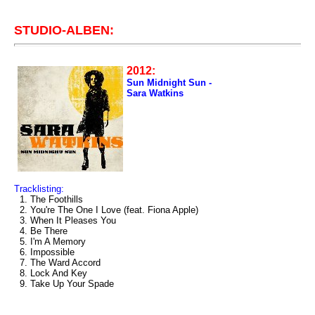
STUDIO-ALBEN:
2012:
Sun Midnight Sun -
Sara Watkins
Tracklisting:
1. The Foothills
2. You're The One I Love (feat. Fiona Apple)
3. When It Pleases You
4. Be There
5. I'm A Memory
6. Impossible
7. The Ward Accord
8. Lock And Key
9. Take Up Your Spade