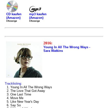
mp3 kaufen
CD kaufen
(Amazon)
(Amazon)
#Anzeige
#Anzeige
2016:
Young In All The Wrong Ways -
Sara Watkins
Tracklisting:
1. Young In All The Wrong Ways
2. The Love That Got Away
3. One Last Time
4. Move Me
5. Like New Year's Day
6. Say So