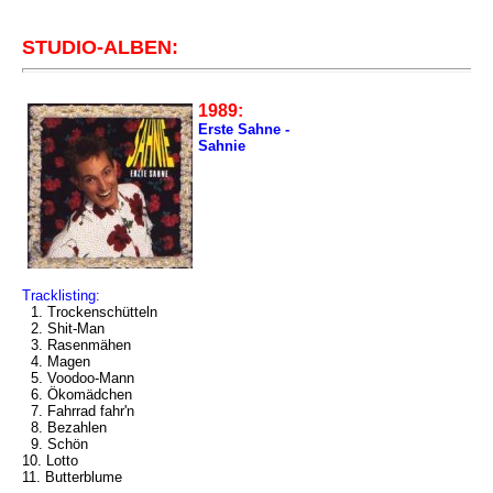
STUDIO-ALBEN:
1989:
Erste Sahne -
Sahnie
Tracklisting:
1. Trockenschütteln
2. Shit-Man
3. Rasenmähen
4. Magen
5. Voodoo-Mann
6. Ökomädchen
7. Fahrrad fahr'n
8. Bezahlen
9. Schön
10. Lotto
11. Butterblume