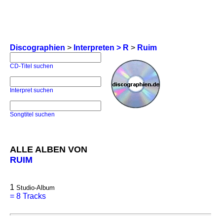
Discographien
>
Interpreten > R
>
Ruim
CD-Titel suchen
Interpret suchen
Songtitel suchen
ALLE ALBEN VON
RUIM
1
Studio-Album
=
8 Tracks