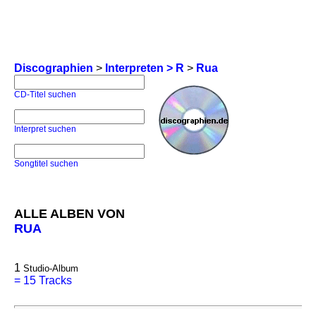
Discographien
>
Interpreten > R
>
Rua
CD-Titel suchen
Interpret suchen
Songtitel suchen
ALLE ALBEN VON
RUA
1
Studio-Album
=
15 Tracks