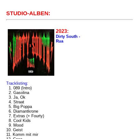
STUDIO-ALBEN:
2023:
Dirty South -
Rua
Tracklisting:
1. 089 (Intro)
2. Gasolina
3. Ja, Ok
4. Straat
5. Big Poppa
6. Diamantkrone
7. Extras (+ Fourty)
8. Cool Kids
9. Mood
10. Geist
11. Komm mit mir