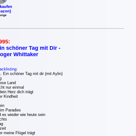
kaufen
azon)
eige
995:
in schöner Tag mit Dir -
oger Whittaker
acklisting:
 Ein schöner Tag mit dir (mit Aylin)
g
ose Land
cht nur einmal
ein Herz dich trägt
er Kindheit
ein
 im Paradies
d es wieder wie heute sein
chts
ag
zeit
r meine Flügel trägt