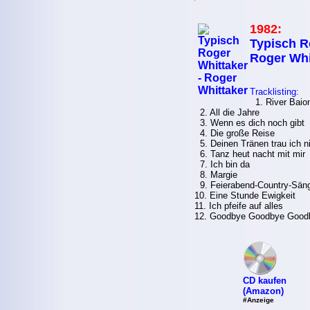
1982:
Typisch R
Roger Whi
Tracklisting:
1. River Baio
2. All die Jahre
3. Wenn es dich noch gibt
4. Die große Reise
5. Deinen Tränen trau ich n
6. Tanz heut nacht mit mir
7. Ich bin da
8. Margie
9. Feierabend-Country-Sän
10. Eine Stunde Ewigkeit
11. Ich pfeife auf alles
12. Goodbye Goodbye Good
CD kaufen
(Amazon)
#Anzeige