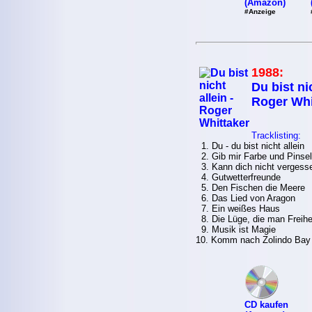
(Amazon)
#Anzeige
1988:
Du bist nic
Roger Whi
Tracklisting:
1. Du - du bist nicht allein
2. Gib mir Farbe und Pinsel
3. Kann dich nicht vergess
4. Gutwetterfreunde
5. Den Fischen die Meere
6. Das Lied von Aragon
7. Ein weißes Haus
8. Die Lüge, die man Freihe
9. Musik ist Magie
10. Komm nach Zolindo Bay
CD kaufen