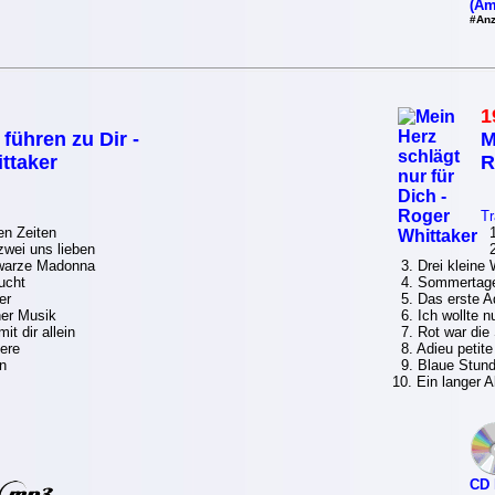
(Am
#Anz
1
führen zu Dir -
M
ttaker
R
Tr
en Zeiten
1.
zwei uns lieben
2.
hwarze Madonna
3. Drei kleine 
ucht
4. Sommertage
er
5. Das erste A
ner Musik
6. Ich wollte nu
it dir allein
7. Rot war die
ere
8. Adieu petite
n
9. Blaue Stun
10. Ein langer 
CD 