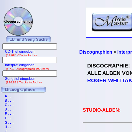
CD-Titel eingeben
Discographien
>
Interp
(51.694 CDs im Archiv)
DISCOGRAPHIE:
Interpret eingeben
(6.717 Discographien im Archiv)
ALLE ALBEN VO
Songtitel eingeben
ROGER WHITTA
(724.891 Tracks im Archiv)
A...
B...
C...
D...
STUDIO-ALBEN:
E...
F...
G...
H...
I...