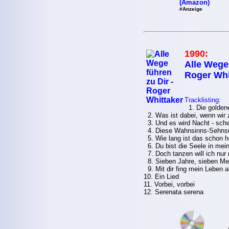
(Amazon)
#Anzeige
1990:
Alle Wege 
Roger Whi
Tracklisting:
1. Die golden
2. Was ist dabei, wenn wir 
3. Und es wird Nacht - sc
4. Diese Wahnsinns-Sehns
5. Wie lang ist das schon h
6. Du bist die Seele in mei
7. Doch tanzen will ich nur m
8. Sieben Jahre, sieben Me
9. Mit dir fing mein Leben a
10. Ein Lied
11. Vorbei, vorbei
12. Serenata serena