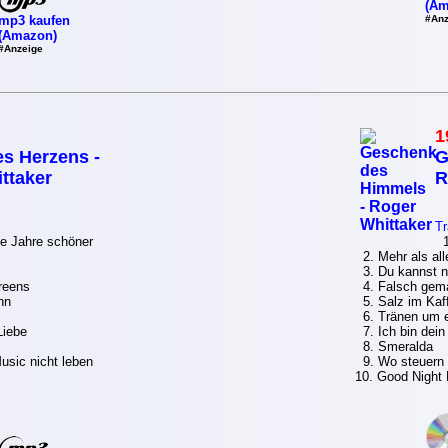
(Am
mp3 kaufen
#Anz
(Amazon)
#Anzeige
1
s Herzens -
G
ttaker
R
Tr
le Jahre schöner
1.
2. Mehr als all
3. Du kannst n
reens
4. Falsch gem
hn
5. Salz im Kaf
6. Tränen um e
Liebe
7. Ich bin dein
8. Smeralda
sic nicht leben
9. Wo steuern w
10. Good Night