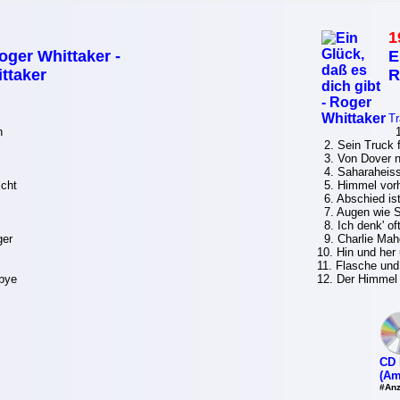
1
oger Whittaker -
E
ttaker
R
Tr
n
1.
2. Sein Truck f
3. Von Dover n
4. Saharaheiss
icht
5. Himmel vorh
6. Abschied ist
7. Augen wie S
8. Ich denk' of
ger
9. Charlie Mah
10. Hin und her
11. Flasche und
bye
12. Der Himmel 
CD 
(Am
#Anz