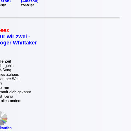
(Amazon)
azon)
#Anzeige
eige
990:
ur wir zwei -
oger Whittaker
ie Zeit
ht geh'n
d-Song
ches Zuhaus
r ihre Welt
n
ei mir
andt dich gekannt
st Kenia
 alles anders
kaufen