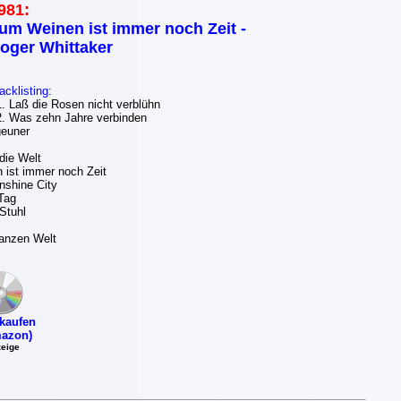
981:
um Weinen ist immer noch Zeit -
oger Whittaker
acklisting:
 Laß die Rosen nicht verblühn
 Was zehn Jahre verbinden
euner
die Welt
ist immer noch Zeit
shine City
Tag
Stuhl
ganzen Welt
kaufen
azon)
eige