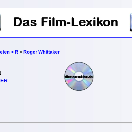
reten > R
>
Roger Whittaker
N
KER