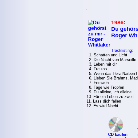
1986:
Du gehörst
Roger Whi
Tracklisting:
1. Schatten und Licht
2. Die Nacht von Marseille
3. Leben mit dir
4. Treulos
5. Wenn das Herz Narben h
6. Lieben Sie Brahms, Ma
7. Fernweh
8. Tage wie Tropfen
9. Du alleine, ich alleine
10. Für ein Leben zu zweit
11. Lass dich fallen
12. Es wird Nacht
CD kaufen