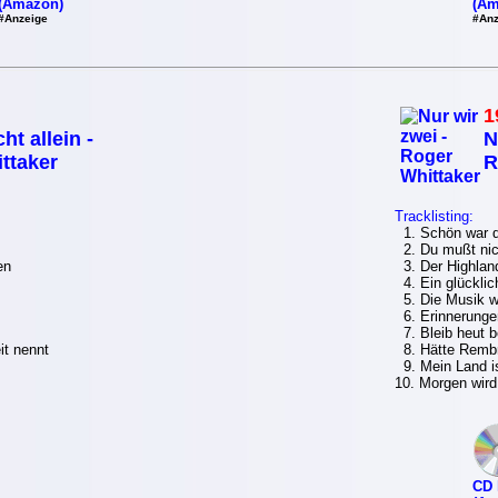
(Amazon)
(Am
#Anzeige
#Anz
1
ht allein -
N
ttaker
R
Tracklisting:
1. Schön war d
2. Du mußt nic
en
3. Der Highlan
4. Ein glückli
5. Die Musik wa
6. Erinnerunge
7. Bleib heut b
it nennt
8. Hätte Rembr
9. Mein Land i
10. Morgen wird
CD 