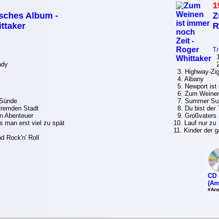
1
sches Album -
Z
ttaker
R
Tr
1.
ady
2.
3. Highway-Zig
4. Albany
5. Newport ist 
6. Zum Weinen 
 Sünde
7. Summer Sun
fremden Stadt
8. Du bist der 
n Abenteuer
9. Großvaters 
s man erst viel zu spät
10. Lauf nur zu
11. Kinder der 
 Rock'n' Roll
CD 
(Am
#Anz