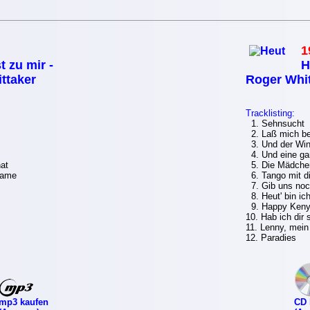
1
 zu mir -
H
ttaker
Roger Whit
Tracklisting:
1. Sehnsucht
2. Laß mich bei
3. Und der Win
4. Und eine ga
at
5. Die Mädche
dame
6. Tango mit di
7. Gib uns noc
8. Heut' bin ich
9. Happy Keny
10. Hab ich dir
11. Lenny, mein
12. Paradies
mp3 kaufen
CD 