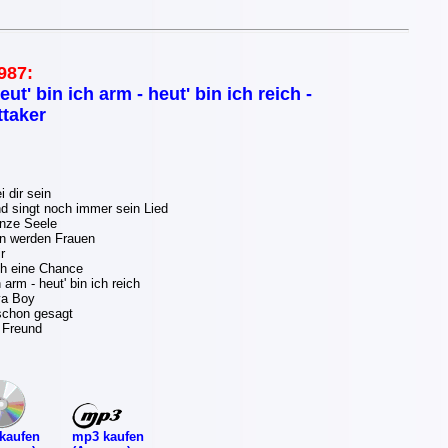
987:
eut' bin ich arm - heut' bin ich reich -
taker
 dir sein
d singt noch immer sein Lied
nze Seele
n werden Frauen
r
h eine Chance
 arm - heut' bin ich reich
a Boy
 schon gesagt
 Freund
mp3 kaufen
kaufen