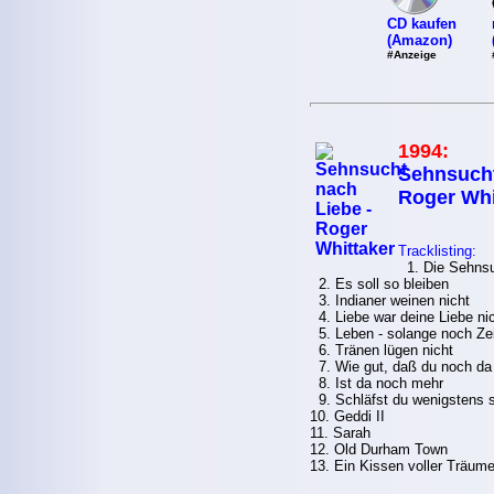
CD kaufen
(Amazon)
#Anzeige
1994:
Sehnsucht
Roger Whi
Tracklisting:
1. Die Sehnsu
2. Es soll so bleiben
3. Indianer weinen nicht
4. Liebe war deine Liebe ni
5. Leben - solange noch Zeit
6. Tränen lügen nicht
7. Wie gut, daß du noch da 
8. Ist da noch mehr
9. Schläfst du wenigstens 
10. Geddi II
11. Sarah
12. Old Durham Town
13. Ein Kissen voller Träum