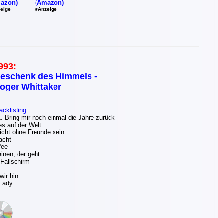
(Amazon)
azon)
#Anzeige
eige
993:
eschenk des Himmels -
oger Whittaker
acklisting:
 Bring mir noch einmal die Jahre zurück
es auf der Welt
icht ohne Freunde sein
acht
fee
inen, der geht
 Fallschirm
ir hin
 Lady