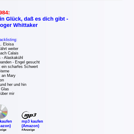
984:
in Glück, daß es dich gibt -
oger Whittaker
acklisting:
 Eloisa
ährt weiter
ach Calais
 - Alaskakühl
anden - Engel gesucht
 ein scharfes Schwert
terne
t an Mary
on
 und her und hin
 Glas
über mir
mp3 kaufen
kaufen
(Amazon)
azon)
#Anzeige
eige