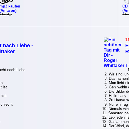
mp3 kaufen
CD 
(Amazon)
(Am
#Anzeige
#Anz
1
 nach Liebe -
E
ttaker
R
Tr
cht nach Liebe
1.
2. Wir sind jun
3. Das namenl
cht
4. Man liebt ni
 ist
5. Geh' wohin d
6. Die Bilder d
bist
7. Hello Lady
8. Zu Hause s
schlecht
9. Nur ein Tag
10. Niemals wir
11. Samstag na
12. Leb jeden T
e
13. Gaslaternen
14. Der Wind, de