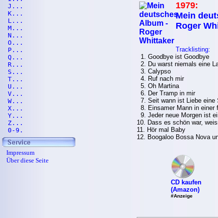
1979:
J...
K...
Mein deut
L...
Roger Whi
M...
N...
O...
Tracklisting:
P...
1. Goodbye ist Goodbye
Q...
2. Du warst niemals eine L
R...
3. Calypso
S...
4. Ruf nach mir
T...
5. Oh Martina
U...
6. Der Tramp in mir
V...
7. Seit wann ist Liebe eine
W...
8. Einsamer Mann in einer 
X...
9. Jeder neue Morgen ist ei
Y...
10. Dass es schön war, weis
Z...
11. Hör mal Baby
0-9.
12. Boogaloo Bossa Nova und
Impressum
Über diese Seite
CD kaufen
(Amazon)
#Anzeige