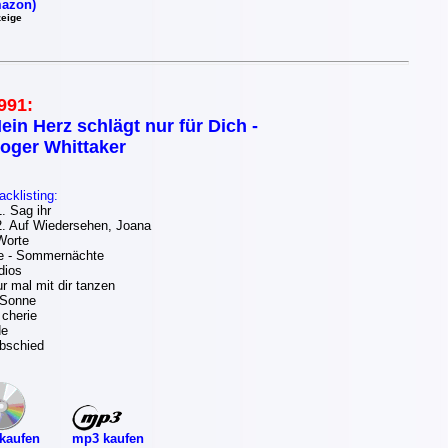
azon)
eige
991:
ein Herz schlägt nur für Dich -
oger Whittaker
acklisting:
 Sag ihr
 Auf Wiedersehen, Joana
Worte
 - Sommernächte
dios
r mal mit dir tanzen
 Sonne
 cherie
de
Abschied
mp3 kaufen
kaufen