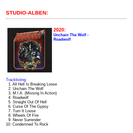
STUDIO-ALBEN:
2020:
Unchain The Wolf -
Roadwolf
Tracklisting:
1. All Hell Is Breaking Loose
2. Unchain The Wolf
3. M.I.A. (Missing In Action)
4. Roadwolf
5. Straight Out Of Hell
6. Curse Of The Gypsy
7. Turn It Loose
8. Wheels Of Fire
9. Never Surrender
10. Condemned To Rock