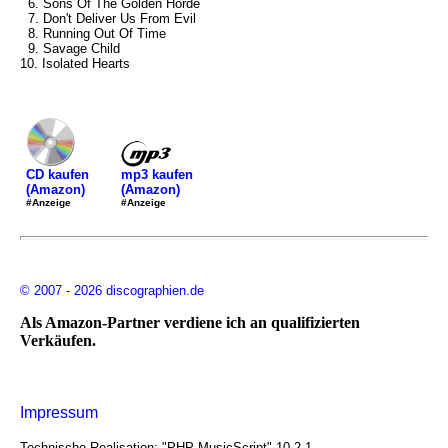
6. Sons Of The Golden Horde
7. Don't Deliver Us From Evil
8. Running Out Of Time
9. Savage Child
10. Isolated Hearts
mp3 kaufen
CD kaufen
(Amazon)
(Amazon)
#Anzeige
#Anzeige
© 2007 - 2026 discographien.de
Als Amazon-Partner verdiene ich an qualifizierten
Verkäufen.
Impressum
Technische Realisation: "PHP MusicScript" 10.2.1