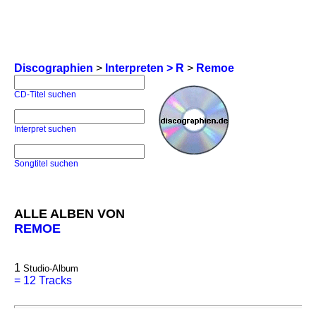
Discographien
>
Interpreten > R
>
Remoe
CD-Titel suchen
Interpret suchen
Songtitel suchen
ALLE ALBEN VON
REMOE
1
Studio-Album
=
12 Tracks