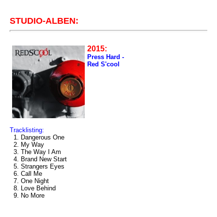
STUDIO-ALBEN:
2015:
Press Hard -
Red S'cool
Tracklisting:
1. Dangerous One
2. My Way
3. The Way I Am
4. Brand New Start
5. Strangers Eyes
6. Call Me
7. One Night
8. Love Behind
9. No More