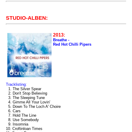
STUDIO-ALBEN:
2013:
Breathe -
Red Hot Chilli Pipers
Tracklisting:
1. The Silver Spear
2. Don't Stop Believing
3. The Sleeping Tune
4. Gimme All Your Lovin'
5. Down To The Loch A' Choire
6. Cars
7. Hold The Line
8. Use Somebody
9. Insomnia
10. Croftinloan Times