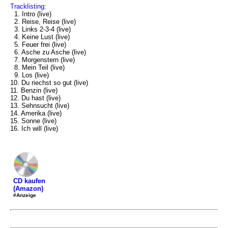
Tracklisting:
1. Intro (live)
2. Reise, Reise (live)
3. Links 2-3-4 (live)
4. Keine Lust (live)
5. Feuer frei (live)
6. Asche zu Asche (live)
7. Morgenstern (live)
8. Mein Teil (live)
9. Los (live)
10. Du riechst so gut (live)
11. Benzin (live)
12. Du hast (live)
13. Sehnsucht (live)
14. Amerika (live)
15. Sonne (live)
16. Ich will (live)
CD kaufen
(Amazon)
#Anzeige