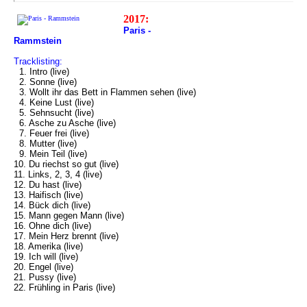
2017:
Paris -
Rammstein
Tracklisting:
1. Intro (live)
2. Sonne (live)
3. Wollt ihr das Bett in Flammen sehen (live)
4. Keine Lust (live)
5. Sehnsucht (live)
6. Asche zu Asche (live)
7. Feuer frei (live)
8. Mutter (live)
9. Mein Teil (live)
10. Du riechst so gut (live)
11. Links, 2, 3, 4 (live)
12. Du hast (live)
13. Haifisch (live)
14. Bück dich (live)
15. Mann gegen Mann (live)
16. Ohne dich (live)
17. Mein Herz brennt (live)
18. Amerika (live)
19. Ich will (live)
20. Engel (live)
21. Pussy (live)
22. Frühling in Paris (live)