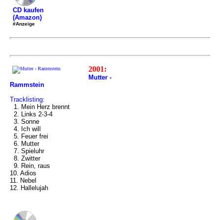
CD kaufen
(Amazon)
#Anzeige
2001:
Mutter -
Rammstein
Tracklisting:
1. Mein Herz brennt
2. Links 2-3-4
3. Sonne
4. Ich will
5. Feuer frei
6. Mutter
7. Spieluhr
8. Zwitter
9. Rein, raus
10. Adios
11. Nebel
12. Hallelujah