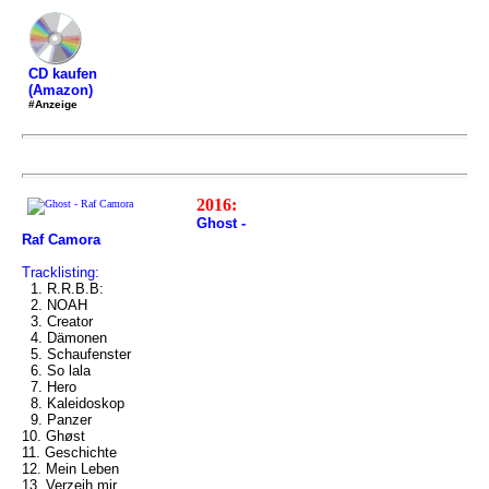
CD kaufen
(Amazon)
#Anzeige
2016:
Ghost -
Raf Camora
Tracklisting:
1. R.R.B.B:
2. NOAH
3. Creator
4. Dämonen
5. Schaufenster
6. So lala
7. Hero
8. Kaleidoskop
9. Panzer
10. Ghøst
11. Geschichte
12. Mein Leben
13. Verzeih mir