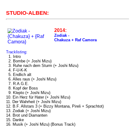
STUDIO-ALBEN:
2014:
Zodiak -
Chakuza + Raf Camora
Tracklisting:
1. Intro
2. Bombe (+ Joshi Mizu)
3. Ruhe nach dem Sturm (+ Joshi Mizu)
4. F-U-K-K
5. Endlich alt
6. Alles raus (+ Joshi Mizu)
7. R.A.G.E.
8. Kopf der Boss
9. Klepto (+ Joshi Mizu)
10. Ein Herz für Hater (+ Joshi Mizu)
11. Der Wahrheit (+ Joshi Mizu)
12. B.F. Allstars 3 (+ Bizzy Montana, Pireli + Sprachtot)
13. Zodiak (+ Joshi Mizu)
14. Brot und Diamanten
15. Danke
16. Musik (+ Joshi Mizu) (Bonus Track)