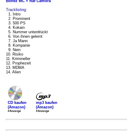
Bonez MC + Raf Camora
Tracklisting:
1. Intro
2. Prominent
3. 500 PS
4. Kokain
5. Nummer unterdrückt
6. Von ihnen gelernt
7. Ja Mann
8. Kompanie
9. Nein
10. Risiko
11. Krimineller
12. Prophezeit
13. MDMA
14. Alien
mp3 kaufen
CD kaufen
(Amazon)
(Amazon)
#Anzeige
#Anzeige