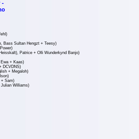
 -
no
ehl)
, Bass Sultan Hengzt + Teesy)
 Power)
isskalt), Patrice + Olli Wunderkynd Banjo)
 Ewa + Kaas)
 + DCVDNS)
glish + Megaloh)
lson)
i + Sam)
Julian Williams)