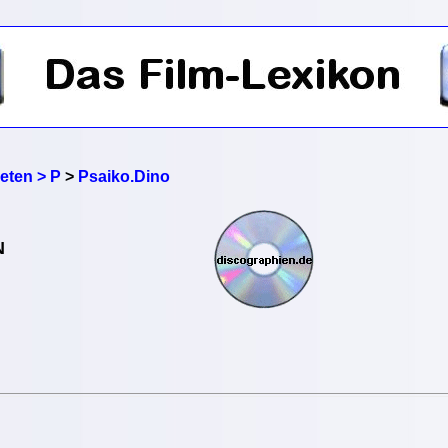
reten > P
>
Psaiko.Dino
N