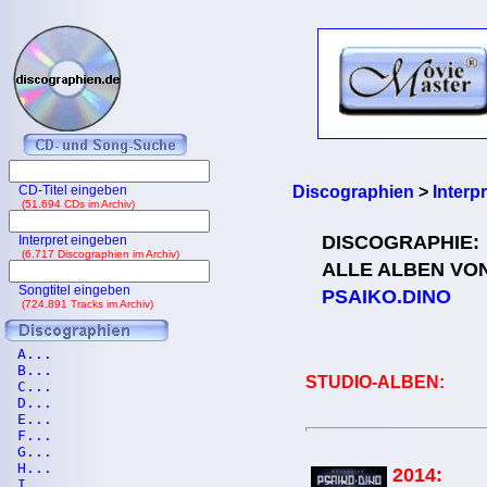
CD-Titel eingeben
Discographien
>
Interp
(51.694 CDs im Archiv)
DISCOGRAPHIE:
Interpret eingeben
(6.717 Discographien im Archiv)
ALLE ALBEN VO
Songtitel eingeben
PSAIKO.DINO
(724.891 Tracks im Archiv)
A...
B...
STUDIO-ALBEN:
C...
D...
E...
F...
G...
H...
2014:
I...