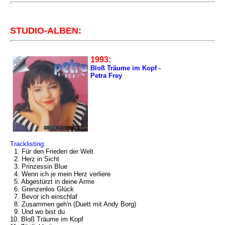
STUDIO-ALBEN:
1993:
Bloß Träume im Kopf -
Petra Frey
Tracklisting:
1. Für den Frieden der Welt
2. Herz in Sicht
3. Prinzessin Blue
4. Wenn ich je mein Herz verliere
5. Abgestürzt in deine Arme
6. Grenzenlos Glück
7. Bevor ich einschlaf
8. Zusammen geh'n (Duett mit Andy Borg)
9. Und wo bist du
10. Bloß Träume im Kopf