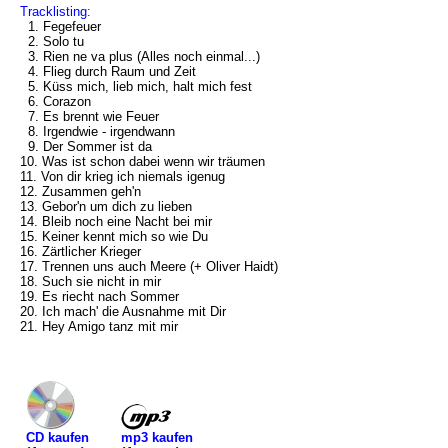
Tracklisting:
1. Fegefeuer
2. Solo tu
3. Rien ne va plus (Alles noch einmal...)
4. Flieg durch Raum und Zeit
5. Küss mich, lieb mich, halt mich fest
6. Corazon
7. Es brennt wie Feuer
8. Irgendwie - irgendwann
9. Der Sommer ist da
10. Was ist schon dabei wenn wir träumen
11. Von dir krieg ich niemals igenug
12. Zusammen geh'n
13. Gebor'n um dich zu lieben
14. Bleib noch eine Nacht bei mir
15. Keiner kennt mich so wie Du
16. Zärtlicher Krieger
17. Trennen uns auch Meere (+ Oliver Haidt)
18. Such sie nicht in mir
19. Es riecht nach Sommer
20. Ich mach' die Ausnahme mit Dir
21. Hey Amigo tanz mit mir
mp3 kaufen
CD kaufen