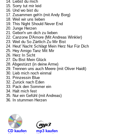
14. Liebst du mich
15. Sorry tut mir leid
16. Und wo bist du
17. Zusammen geh'n (mit Andy Borg)
18. Weil wir uns lieben
19. This Night Should Never End
20. Junge Herzen
21. Gebor'n um dich zu lieben
22. Canzone D'Amore (Mit Andreas Winkler)
23. Weil du So Zärtlich Zu Mir Bist
24. Heut' Nacht Schlägt Mein Herz Nur Für Dich
25. Hey Amigo Tanz Mit Mir
26. Herz In Sicht
27. Du Bist Mein Glück
28. Abgestürzt (in deine Arme)
29. Trennen uns auch Meere (mit Oliver Haidt)
30. Lieb mich noch einmal
31. Prinzessin Blue
32. Zurück nach Eden
33. Pack den Sommer ein
34. Halt mich fest
35. Nur ein Gefühl (mit Andreas)
36. In stummen Herzen
mp3 kaufen
CD kaufen