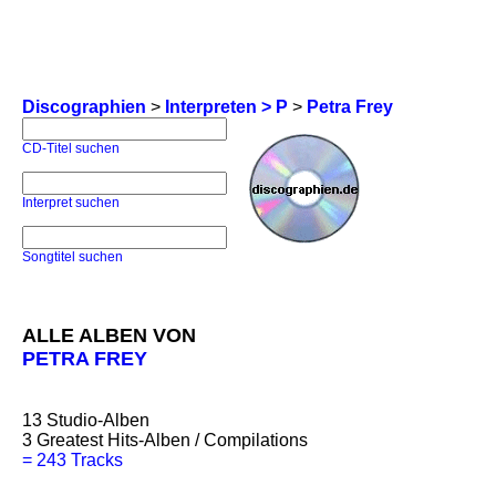
Discographien
>
Interpreten > P
>
Petra Frey
CD-Titel suchen
Interpret suchen
Songtitel suchen
ALLE ALBEN VON
PETRA FREY
13
Studio-Alben
3
Greatest Hits-Alben / Compilations
=
243 Tracks