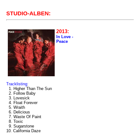
STUDIO-ALBEN:
2013:
In Love -
Peace
Tracklisting:
1. Higher Than The Sun
2. Follow Baby
3. Lovesick
4. Float Forever
5. Wraith
6. Delicious
7. Waste Of Paint
8. Toxic
9. Sugarstone
10. California Daze