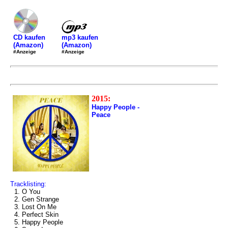
mp3 kaufen
CD kaufen
(Amazon)
(Amazon)
#Anzeige
#Anzeige
2015:
Happy People -
Peace
Tracklisting:
1. O You
2. Gen Strange
3. Lost On Me
4. Perfect Skin
5. Happy People