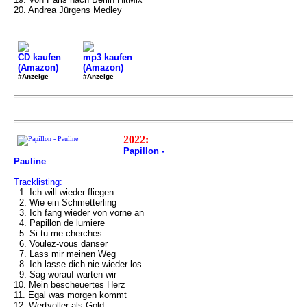
20. Andrea Jürgens Medley
CD kaufen
mp3 kaufen
(Amazon)
(Amazon)
#Anzeige
#Anzeige
2022:
Papillon -
Pauline
Tracklisting:
1. Ich will wieder fliegen
2. Wie ein Schmetterling
3. Ich fang wieder von vorne an
4. Papillon de lumiere
5. Si tu me cherches
6. Voulez-vous danser
7. Lass mir meinen Weg
8. Ich lasse dich nie wieder los
9. Sag worauf warten wir
10. Mein bescheuertes Herz
11. Egal was morgen kommt
12. Wertvoller als Gold