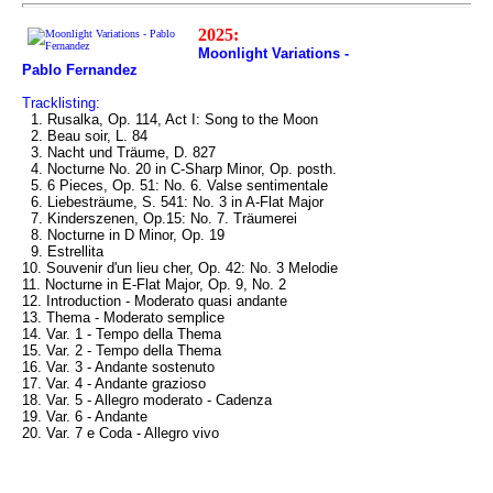
2025:
Moonlight Variations -
Pablo Fernandez
Tracklisting:
1. Rusalka, Op. 114, Act I: Song to the Moon
2. Beau soir, L. 84
3. Nacht und Träume, D. 827
4. Nocturne No. 20 in C-Sharp Minor, Op. posth.
5. 6 Pieces, Op. 51: No. 6. Valse sentimentale
6. Liebesträume, S. 541: No. 3 in A-Flat Major
7. Kinderszenen, Op.15: No. 7. Träumerei
8. Nocturne in D Minor, Op. 19
9. Estrellita
10. Souvenir d'un lieu cher, Op. 42: No. 3 Melodie
11. Nocturne in E-Flat Major, Op. 9, No. 2
12. Introduction - Moderato quasi andante
13. Thema - Moderato semplice
14. Var. 1 - Tempo della Thema
15. Var. 2 - Tempo della Thema
16. Var. 3 - Andante sostenuto
17. Var. 4 - Andante grazioso
18. Var. 5 - Allegro moderato - Cadenza
19. Var. 6 - Andante
20. Var. 7 e Coda - Allegro vivo