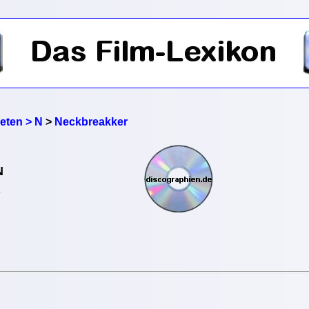
reten > N
>
Neckbreakker
N
R