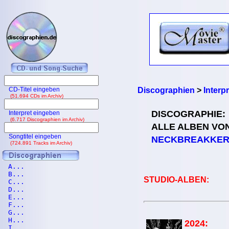
CD-Titel eingeben
Discographien
>
Interp
(51.694 CDs im Archiv)
DISCOGRAPHIE:
Interpret eingeben
(6.717 Discographien im Archiv)
ALLE ALBEN VO
Songtitel eingeben
NECKBREAKKE
(724.891 Tracks im Archiv)
A...
B...
STUDIO-ALBEN:
C...
D...
E...
F...
G...
H...
2024:
I...