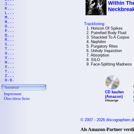
Within The
J...
K...
Neckbrea
L...
M...
N...
Tracklisting:
O...
1. Horizon Of Spikes
P...
2. Putrefied Body Fluid
Q...
3. Shackled To A Corpse
R...
4. Nephilim
S...
5. Purgatory Rites
T...
6. Unholy Inquisition
U...
7. Absorption
V...
8. SILO
W...
9. Face-Splitting Madness
X...
Y...
Z...
0-9.
CD kaufen
Impressum
(Amazon)
Über diese Seite
#Anzeige
© 2007 - 2026 discographien.d
Als Amazon-Partner verdie