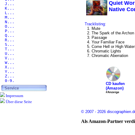
Quiet Worl
J...
K...
Native Co
L...
M...
N...
Tracklisting:
O...
1. Mute
P...
2. The Spark of the Archon
Q...
3. Passage
R...
4. Your Familiar Face
S...
5. Come Hell or High Water
T...
6. Chromatic Lights
U...
7. Chromatic Aberration
V...
W...
X...
Y...
Z...
0-9.
CD kaufen
(Amazon)
#Anzeige
Impressum
Über diese Seite
© 2007 - 2026 discographien.d
Als Amazon-Partner verdie