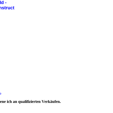
d -
nstruct
e
ne ich an qualifizierten Verkäufen.