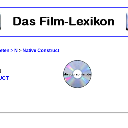
reten > N
>
Native Construct
N
UCT