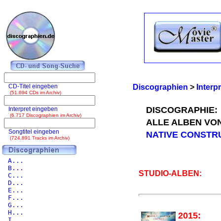
CD-Titel eingeben
Discographien
>
Interp
(51.694 CDs im Archiv)
DISCOGRAPHIE:
Interpret eingeben
(6.717 Discographien im Archiv)
ALLE ALBEN VO
Songtitel eingeben
NATIVE CONSTR
(724.891 Tracks im Archiv)
A...
B...
STUDIO-ALBEN:
C...
D...
E...
F...
G...
H...
2015:
I...