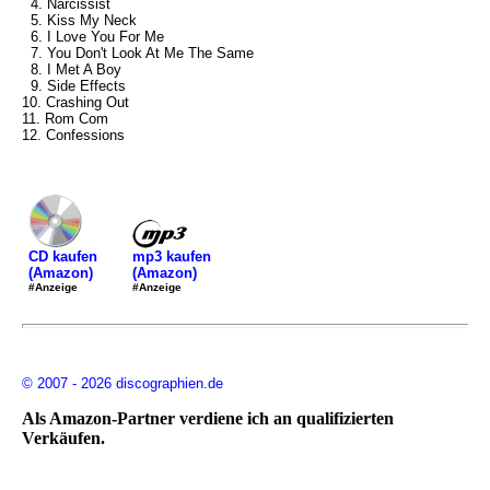
4. Narcissist
5. Kiss My Neck
6. I Love You For Me
7. You Don't Look At Me The Same
8. I Met A Boy
9. Side Effects
10. Crashing Out
11. Rom Com
12. Confessions
mp3 kaufen
CD kaufen
(Amazon)
(Amazon)
#Anzeige
#Anzeige
© 2007 - 2026 discographien.de
Als Amazon-Partner verdiene ich an qualifizierten
Verkäufen.