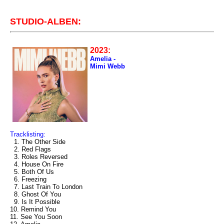
STUDIO-ALBEN:
2023:
Amelia -
Mimi Webb
Tracklisting:
1. The Other Side
2. Red Flags
3. Roles Reversed
4. House On Fire
5. Both Of Us
6. Freezing
7. Last Train To London
8. Ghost Of You
9. Is It Possible
10. Remind You
11. See You Soon